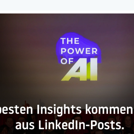
ssische Networking-Veranstaltung. Kein Webinar-Marathon.
 über KI zu reden – nicht theoretisch, sondern praktisch. Nicht auf d
räche. Keine Zoom-Calls.
–15 Min), dann Diskussion.
in Networking-Zwang. Nur Austausch.
s Zürich – regionale Communities mit gemeinsamer Vision.