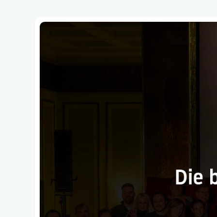
Was ist "The Power of AI"?
The Power of AI
ist keine Konferenz. Keine kla
Es ist ein Basecamp.
Ein Ort, an dem sich Menschen offline treffen, um
Das Format:
Offline-First:
Echte Menschen. Echte Gesp
Sessions statt Vorträge:
Kurze Impulse (10
Basecamp-Konzept:
Kein Sales-Pitch. Ke
DACH-weit:
Von Leipzig über Salzburg bi