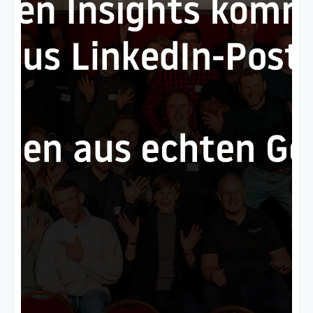
Impulse (10–15 Min), dann
Diskussion.
Basecamp-Konzept:
Kein Sales-
Pitch. Kein Networking-Zwang. Nur
Austausch.
DACH-weit:
Von Leipzig über
Stuttgart bis Zürich – regionale
Communities mit gemeinsamer Vision.