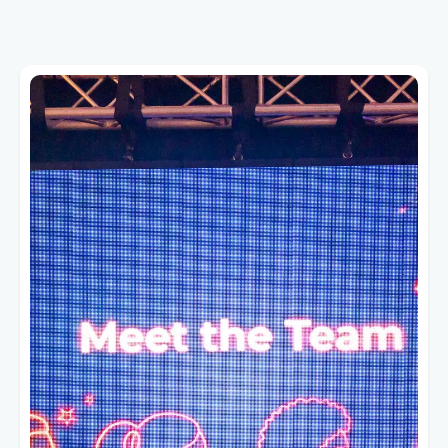
Werde Teil der Power of AI
Community auf Skool
Das Basecamp in Stuttgart ist offline. Aber
die Community ist DACH-weit – und online
auf Skool.
Was dich in der Skool-Community
erwartet:
✓
Exklusive Updates
zu allen
Basecamps - DACH-weit
✓
Zugang zu KI-Experten
und
Gleichgesinnten
✓
Praxisnahe KI-Insights
– keine
Theorie, nur Use Cases