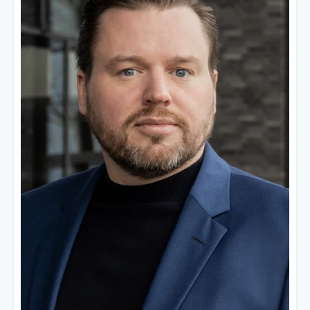
Ich bin kein Event-Manager. Ich bin kein
Community-Builder.
Aber ich bin gut darin,
Menschen zu
verbinden, die zusammenpassen.
Meine Rolle bei Power of AI:
Connector für Bremen/Achim
– ich
bringe die Community in deine Region
Teil des Community-Teams
–
zusammen mit anderen Connectoren
aus der DACH-Region
KI-Experte mit Praxisfokus
– ich
bringe Klarheit ins Thema, nicht noch
mehr Hype
Mehr