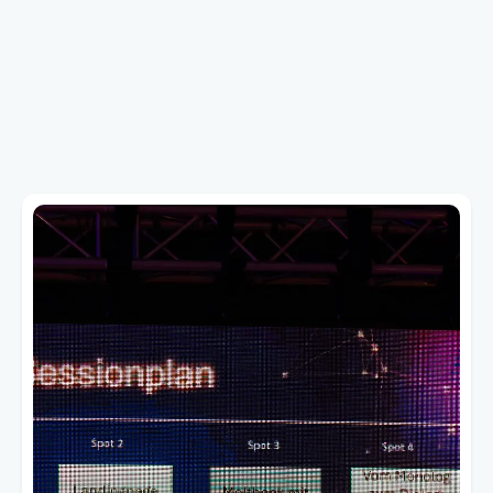
Warum Stuttgart? Jede Region
hat eigene KI-Herausforderungen.
Stuttgart hat Automotive. Engineering.
Industrie.
„Wie bleibt Deutschland im KI-Zeitalter
wettbewerbsfähig?" Das Basecamp
fokussiert sich auf KI in Produktion, Supply
Chain und Innovation – für Ingenieure,