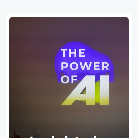
Was ist "The Power of AI"?
The Power of AI
ist keine Konferenz. Keine
klassische Networking-Veranstaltung. Kein
Webinar-Marathon.
Es ist ein Basecamp.
Ein Ort, an dem sich Menschen offline
treffen, um über KI zu reden – nicht
theoretisch, sondern praktisch. Nicht auf der
Bühne, sondern auf Augenhöhe.
Das Format:
Offline-First:
Echte Menschen. Echte
Gespräche. Keine Zoom-Calls.
Sessions statt Vorträge:
Kurze