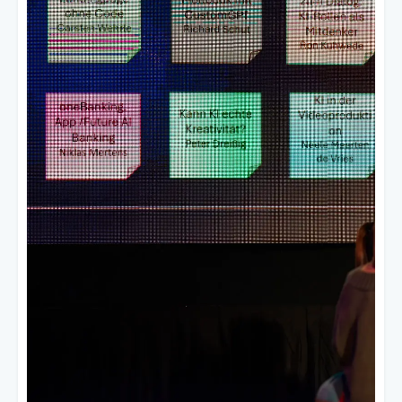
Produktionsleiter und Innovationsmanager.
Jede Region hat eigene
Herausforderungen.
Deshalb braucht jede
Region ein eigenes Basecamp – nicht als
Kopie, sondern als Ort für lokale KI-
Themen.