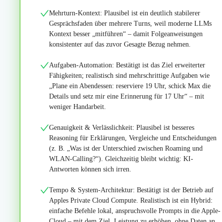
Mehrturn-Kontext: Plausibel ist ein deutlich stabilerer
Gesprächsfaden über mehrere Turns, weil moderne LLMs
Kontext besser „mitführen“ – damit Folgeanweisungen
konsistenter auf das zuvor Gesagte Bezug nehmen.
Aufgaben-Automation: Bestätigt ist das Ziel erweiterter
Fähigkeiten; realistisch sind mehrschrittige Aufgaben wie
„Plane ein Abendessen: reserviere 19 Uhr, schick Max die
Details und setz mir eine Erinnerung für 17 Uhr“ – mit
weniger Handarbeit.
Genauigkeit & Verlässlichkeit: Plausibel ist besseres
Reasoning für Erklärungen, Vergleiche und Entscheidungen
(z. B. „Was ist der Unterschied zwischen Roaming und
WLAN-Calling?“). Gleichzeitig bleibt wichtig: KI-
Antworten können sich irren.
Tempo & System-Architektur: Bestätigt ist der Betrieb auf
Apples Private Cloud Compute. Realistisch ist ein Hybrid:
einfache Befehle lokal, anspruchsvolle Prompts in die Apple-
Cloud – mit dem Ziel, Leistung zu erhöhen, ohne Daten an