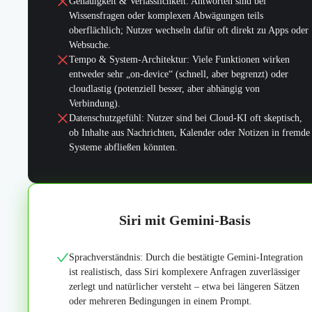
Genauigkeit & Verlässlichkeit: Antworten sind bei
Wissensfragen oder komplexen Abwägungen teils
oberflächlich; Nutzer wechseln dafür oft direkt zu Apps oder
Websuche.
Tempo & System-Architektur: Viele Funktionen wirken
entweder sehr „on-device“ (schnell, aber begrenzt) oder
cloudlastig (potenziell besser, aber abhängig von
Verbindung).
Datenschutzgefühl: Nutzer sind bei Cloud-KI oft skeptisch,
ob Inhalte aus Nachrichten, Kalender oder Notizen in fremde
Systeme abfließen könnten.
Siri mit Gemini-Basis
Sprachverständnis: Durch die bestätigte Gemini-Integration
ist realistisch, dass Siri komplexere Anfragen zuverlässiger
zerlegt und natürlicher versteht – etwa bei längeren Sätzen
oder mehreren Bedingungen in einem Prompt.