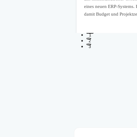
iorisiert und schrittweise
eines neuen ERP-Systems. D
damit Budget und Projektzei
1
2
3