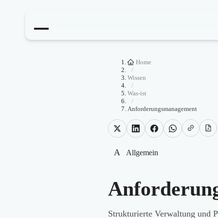
Home
/
Wissen
/
Was-ist
/
Anforderungsmanagement
A
Allgemein
Anforderun
Strukturierte Verwaltung und P