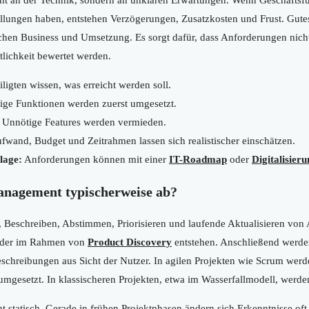
stellungen haben, entstehen Verzögerungen, Zusatzkosten und Frust. Gu
chen Business und Umsetzung. Es sorgt dafür, dass Anforderungen nich
tlichkeit bewertet werden.
iligten wissen, was erreicht werden soll.
ige Funktionen werden zuerst umgesetzt.
Unnötige Features werden vermieden.
fwand, Budget und Zeitrahmen lassen sich realistischer einschätzen.
lage:
Anforderungen können mit einer
IT-Roadmap
oder
Digitalisieru
anagement typischerweise ab?
, Beschreiben, Abstimmen, Priorisieren und laufende Aktualisieren vo
 oder im Rahmen von
Product Discovery
entstehen. Anschließend werden
eschreibungen aus Sicht der Nutzer. In agilen Projekten wie Scrum wer
umgesetzt. In klassischeren Projekten, etwa im Wasserfallmodell, werden 
ht statisch. Gerade in frühen Projektphasen ändern sich Erkenntnisse of