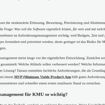
net die strukturierte Erfassung, Bewertung, Priorisierung und Abstim
die Frage:
Was soll die Software eigentlich leisten, für wen und mit wel
ternehmen ist Anforderungsmanagement wichtig, weil Budgets, Zeit und 
en formuliert und priorisiert werden, desto geringer ist das Risiko für 
gen.
management meist lange vor der eigentlichen Entwicklung. Zunächst we
esammelt: Welche Abläufe sollen verbessert werden? Welche Informa
der Lösung? Daraus entstehen fachliche Anforderungen, die als Grundl
bei einem
MVP (Minimum Viable Product) App
hilft gutes Anforderun
nzentrieren und schneller einen ersten nutzbaren Stand zu erreichen.
management für KMU so wichtig?
icht an der Technik, sondern an unklaren Erwartungen. Wenn Geschäftsf