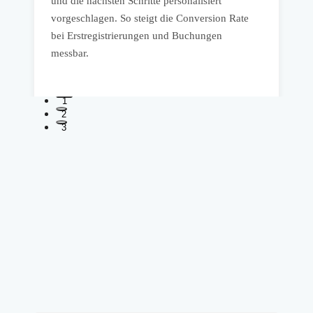
und die nächsten Schritte personalisiert
u
g
vorgeschlagen. So steigt die Conversion Rate
v
bei Erstregistrierungen und Buchungen
B
messbar.
1
2
3