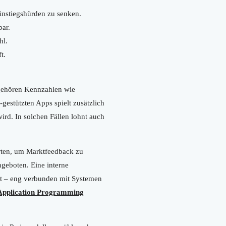
Einstiegshürden zu senken.
bar.
hl.
t.
 gehören Kennzahlen wie
estützten Apps spielt zusätzlich
rd. In solchen Fällen lohnt auch
rten, um Marktfeedback zu
geboten. Eine interne
rt – eng verbunden mit Systemen
Application Programming