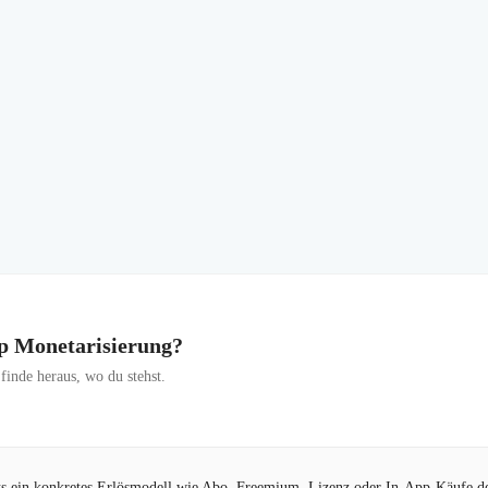
pp Monetarisierung?
inde heraus, wo du stehst.
its ein konkretes Erlösmodell wie Abo, Freemium, Lizenz oder In-App-Käufe de