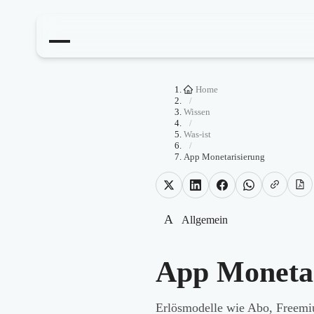
Home
/
Wissen
/
Was-ist
/
App Monetarisierung
A
Allgemein
App Monetar
Erlösmodelle wie Abo, Freemi