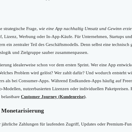
e strategische Frage,
wie eine App nachhaltig Umsatz und Gewinn erzie
, Lizenz, Werbung oder In-App-Käufe. Für Unternehmen, Startups und
 ein zentraler Teil des Geschäftsmodells. Denn selbst eine technisch g
eislogik und Zielgruppe sauber zusammenpassen.
ierung idealerweise schon vor dem ersten Sprint. Wer eine App entwicke
: Welches Problem wird gelöst? Wer zahlt dafür? Und wodurch entsteht 
ders als bei Consumer-Apps. Während Endkunden-Apps häufig auf Free
-Modellen, nutzerbasierten Lizenzen oder individuellen Paketpreisen. 
 belastbare
Customer Journey (Kundenreise)
.
 Monetarisierung
 jährliche Zahlungen für laufenden Zugriff, Updates oder Premium-Funk