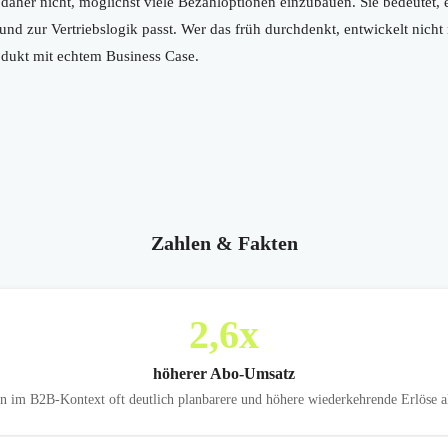
daher nicht, möglichst viele Bezahloptionen einzubauen. Sie bedeutet, 
nd zur Vertriebslogik passt. Wer das früh durchdenkt, entwickelt nicht
rodukt mit echtem Business Case.
Zahlen & Fakten
2,6
x
höherer Abo-Umsatz
n im B2B-Kontext oft deutlich planbarere und höhere wiederkehrende Erlöse a