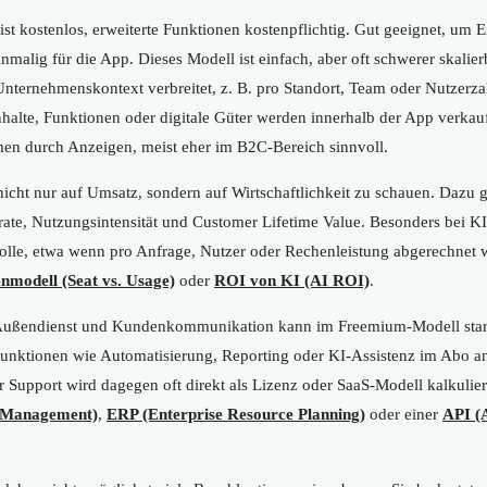
ist kostenlos, erweiterte Funktionen kostenpflichtig. Gut geeignet, um 
nmalig für die App. Dieses Modell ist einfach, aber oft schwerer skalier
nternehmenskontext verbreitet, z. B. pro Standort, Team oder Nutzerza
halte, Funktionen oder digitale Güter werden innerhalb der App verkauf
n durch Anzeigen, meist eher im B2C-Bereich sinnvoll.
nicht nur auf Umsatz, sondern auf Wirtschaftlichkeit zu schauen. Dazu
e, Nutzungsintensität und Customer Lifetime Value. Besonders bei KI-g
olle, etwa wenn pro Anfrage, Nutzer oder Rechenleistung abgerechnet wi
nmodell (Seat vs. Usage)
oder
ROI von KI (AI ROI)
.
r Außendienst und Kundenkommunikation kann im Freemium-Modell sta
nktionen wie Automatisierung, Reporting oder KI-Assistenz im Abo an
 Support wird dagegen oft direkt als Lizenz oder SaaS-Modell kalkulie
 Management)
,
ERP (Enterprise Resource Planning)
oder einer
API (