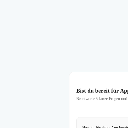
Bist du bereit für A
Beantworte
5
kurze Fragen und f
Hast du für deine App bere