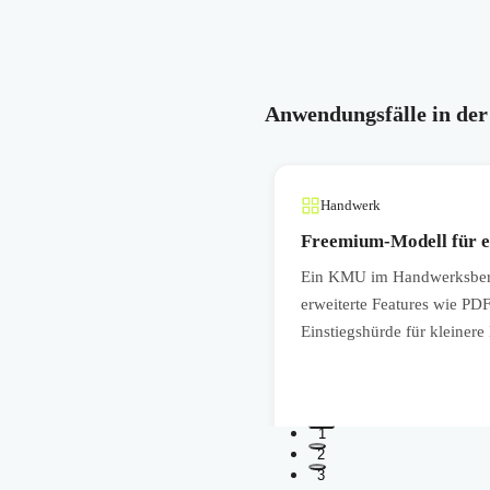
Anwendungsfälle in der
Handwerk
en
Freemium-Modell für 
ort oder pro Nutzerlizenz an
Ein KMU im Handwerksberei
orting-Pakete als
erweiterte Features wie PD
n ermöglicht.
Einstiegshürde für kleiner
1
2
3