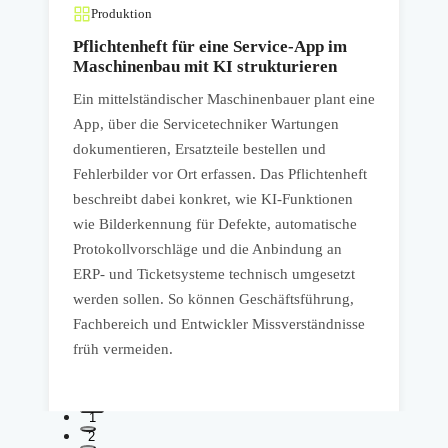
Produktion
Pflichtenheft für eine Service-App im
Maschinenbau mit KI strukturieren
p
Ein mittelständischer Maschinenbauer plant eine
App, über die Servicetechniker Wartungen
m
dokumentieren, Ersatzteile bestellen und
u
Fehlerbilder vor Ort erfassen. Das Pflichtenheft
P
beschreibt dabei konkret, wie KI-Funktionen
D
wie Bilderkennung für Defekte, automatische
b
Protokollvorschläge und die Anbindung an
ERP- und Ticketsysteme technisch umgesetzt
e
werden sollen. So können Geschäftsführung,
G
Fachbereich und Entwickler Missverständnisse
u
früh vermeiden.
1
2