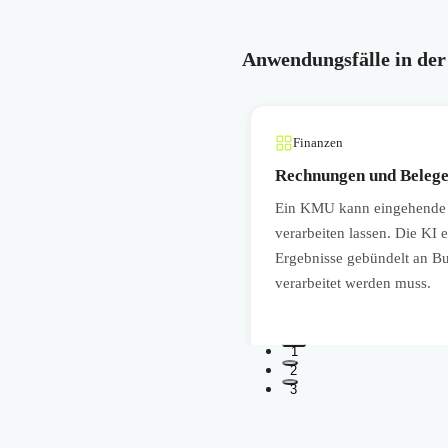
Anwendungsfälle in der
Finanzen
Rechnungen und Belege 
h im Batch durch eine KI
Ein KMU kann eingehende R
nisches Problem sortiert und mit
verarbeiten lassen. Die KI 
lle schneller an die richtigen
Ergebnisse gebündelt an Bu
verarbeitet werden muss.
1
2
3