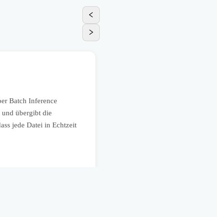
Marketing
Produktkataloge regelmäßig
er Batch Inference
Ein Händler oder Hersteller kan
 und übergibt die
lassen. Die KI ergänzt fehlende A
ss jede Datei in Echtzeit
Marktplätze oder interne Systeme.