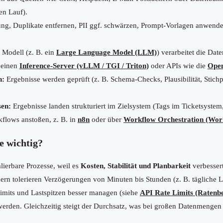
en Lauf).
ng, Duplikate entfernen, PII ggf. schwärzen, Prompt-Vorlagen anwende
Modell (z. B. ein
Large Language Model (LLM)
) verarbeitet die Dat
 einen
Inference-Server (vLLM / TGI / Triton)
oder APIs wie die
Open
n:
Ergebnisse werden geprüft (z. B. Schema-Checks, Plausibilität, Stich
.
sen:
Ergebnisse landen strukturiert im Zielsystem (Tags im Ticketsyste
lows anstoßen, z. B. in
n8n
oder über
Workflow Orchestration (Wor
e wichtig?
alierbare Prozesse, weil es
Kosten, Stabilität und Planbarkeit
verbesser
ern tolerieren Verzögerungen von Minuten bis Stunden (z. B. tägliche 
imits und Lastspitzen besser managen (siehe
API Rate Limits (Ratenb
 werden. Gleichzeitig steigt der Durchsatz, was bei großen Datenmengen 