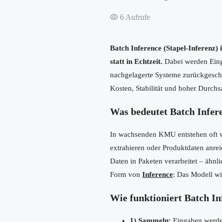
6
Aufrufe
Batch Inference (Stapel-Inferenz) 
statt in Echtzeit.
Dabei werden Einga
nachgelagerte Systeme zurückgeschri
Kosten, Stabilität und hoher Durchs
Was bedeutet Batch Infer
In wachsenden KMU entstehen oft wi
extrahieren oder Produktdaten anreic
Daten in Paketen verarbeitet – ähnl
Form von
Inference
: Das Modell wi
Wie funktioniert Batch In
1) Sammeln:
Eingaben werden