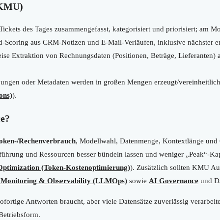
 (KMU)
ickets des Tages zusammengefasst, kategorisiert und priorisiert; am Mor
-Scoring aus CRM-Notizen und E-Mail-Verläufen, inklusive nächster e
ise Extraktion von Rechnungsdaten (Positionen, Beträge, Lieferanten
ungen oder Metadaten werden in großen Mengen erzeugt/vereinheitlicht
ons)
).
ce?
oken-/Rechenverbrauch
, Modellwahl, Datenmenge, Kontextlänge und Qu
usführung und Ressourcen besser bündeln lassen und weniger „Peak“-Kapa
Optimization (Token-Kostenoptimierung)
). Zusätzlich sollten KMU A
 Monitoring & Observability (LLMOps)
sowie
AI Governance
und Da
ofortige Antworten braucht, aber viele Datensätze zuverlässig verarbeit
-Betriebsform.