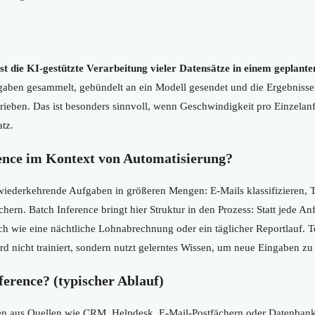
ist die KI-gestützte Verarbeitung vieler Datensätze in einem geplanten
ben gesammelt, gebündelt an ein Modell gesendet und die Ergebnisse 
eben. Das ist besonders sinnvoll, wenn Geschwindigkeit pro Einzelanfr
atz.
ence im Kontext von Automatisierung?
ederkehrende Aufgaben in größeren Mengen: E-Mails klassifizieren, T
hern. Batch Inference bringt hier Struktur in den Prozess: Statt jede A
ich wie eine nächtliche Lohnabrechnung oder ein täglicher Reportlauf. T
rd nicht trainiert, sondern nutzt gelerntes Wissen, um neue Eingaben zu
ference? (typischer Ablauf)
 aus Quellen wie CRM, Helpdesk, E-Mail-Postfächern oder Datenbanke