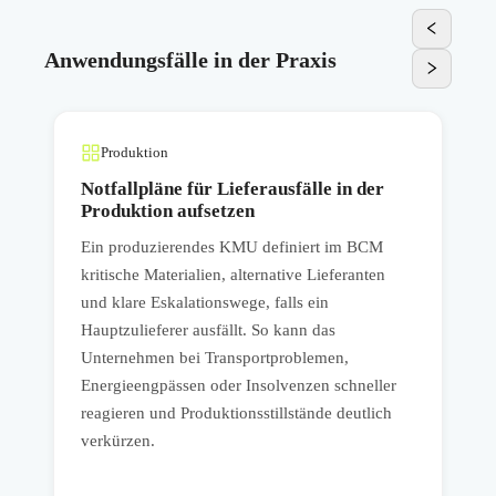
Anwendungsfälle in der Praxis
Produktion
Notfallpläne für Lieferausfälle in der
Produktion aufsetzen
Ein produzierendes KMU definiert im BCM
E
kritische Materialien, alternative Lieferanten
A
und klare Eskalationswege, falls ein
T
Hauptzulieferer ausfällt. So kann das
v
Unternehmen bei Transportproblemen,
g
Energieengpässen oder Insolvenzen schneller
P
reagieren und Produktionsstillstände deutlich
a
verkürzen.
w