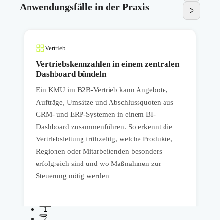
Anwendungsfälle in der Praxis
Vertrieb
Vertriebskennzahlen in einem zentralen
Dashboard bündeln
Ein KMU im B2B-Vertrieb kann Angebote,
E
Aufträge, Umsätze und Abschlussquoten aus
k
CRM- und ERP-Systemen in einem BI-
s
Dashboard zusammenführen. So erkennt die
w
Vertriebsleitung frühzeitig, welche Produkte,
D
Regionen oder Mitarbeitenden besonders
p
erfolgreich sind und wo Maßnahmen zur
u
Steuerung nötig werden.
1
2