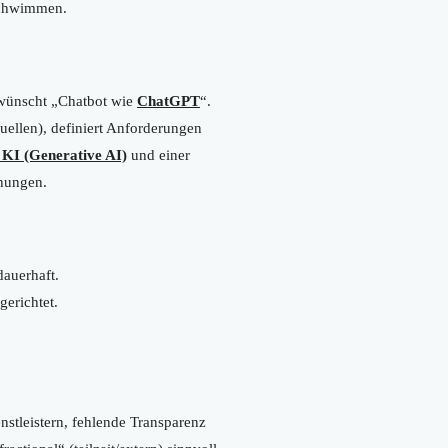
rschwimmen.
 wünscht „Chatbot wie
ChatGPT
“.
ellen), definiert Anforderungen
 KI (Generative AI)
und einer
chungen.
dauerhaft.
gerichtet.
nstleistern, fehlende Transparenz