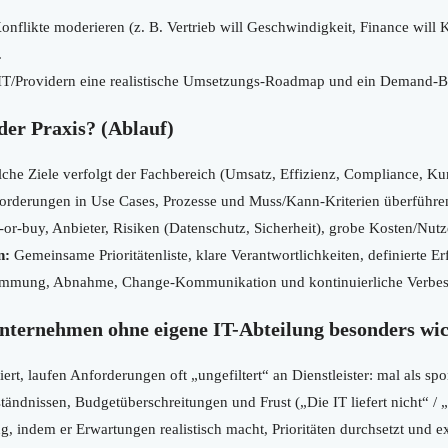
nflikte moderieren (z. B. Vertrieb will Geschwindigkeit, Finance will 
.
IT/Providern eine realistische Umsetzungs-Roadmap und ein Demand-B
der Praxis? (Ablauf)
che Ziele verfolgt der Fachbereich (Umsatz, Effizienz, Compliance, Ku
rderungen in Use Cases, Prozesse und Muss/Kann-Kriterien überführe
r-buy, Anbieter, Risiken (Datenschutz, Sicherheit), grobe Kosten/Nut
n:
Gemeinsame Prioritätenliste, klare Verantwortlichkeiten, definierte E
mmung, Abnahme, Change-Kommunikation und kontinuierliche Verbes
ternehmen ohne eigene IT-Abteilung besonders wic
iert, laufen Anforderungen oft „ungefiltert“ an Dienstleister: mal als sp
tändnissen, Budgetüberschreitungen und Frust („Die IT liefert nicht“ / 
, indem er Erwartungen realistisch macht, Prioritäten durchsetzt und ext