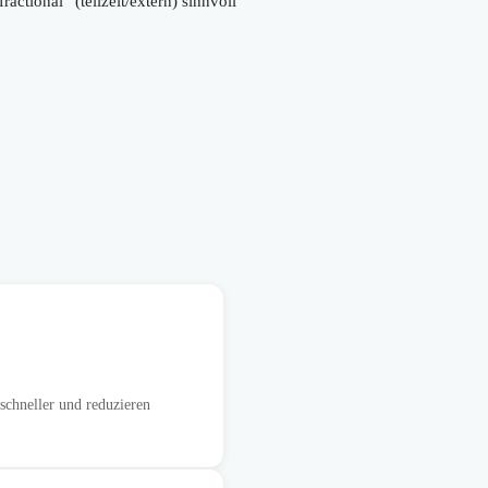
tional“ (teilzeit/extern) sinnvoll
schneller und reduzieren