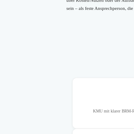
über Kosten/Nutzen oder der Aufbau 
sein – als feste Ansprechperson, die
KMU mit klarer BRM-Roll