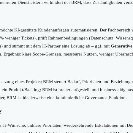
mehreren Dienstleistern verhindert der BRM, dass Zuständigkeiten ve
 möchte KI-gestützte Kundenanfragen automatisieren. Der Fachbereich
30% weniger Tickets), prüft Rahmenbedingungen (Datenschutz, Wissensqu
) und stimmt mit dem IT-Partner eine Lösung ab – ggf. mit
Generative
ten. Ergebnis: klare Scope-Grenzen, messbarer Nutzen, weniger Überras
etzung eines Projekts; BRM steuert Bedarf, Prioritäten und Beziehung 
 ein Produkt/Backlog; BRM ist breiter aufgestellt und businessseitig aus
istet; BRM ist idealerweise eine kontinuierliche Governance-Funktion.
?
ele IT-Wünsche, unklare Prioritäten, wiederkehrende Eskalationen mit Die