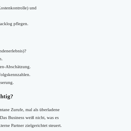
Kostenkontrolle) und
acklog pflegen.
ndenerlebnis)?
n.
zen-Abschätzung.
rfolgskennzahlen.
serung.
htig?
ontane Zurufe, mal als überladene
„Das Business weiß nicht, was es
erne Partner zielgerichtet steuert.