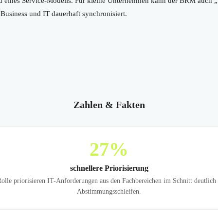
eines Service-Modells. Für kleine Unternehmen kann der BRM auch „frac
 Business und IT dauerhaft synchronisiert.
Zahlen & Fakten
27
%
schnellere Priorisierung
e priorisieren IT-Anforderungen aus den Fachbereichen im Schnitt deutlich 
Abstimmungsschleifen.