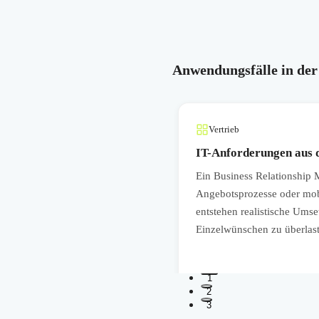
Anwendungsfälle in der
Vertrieb
IT-Anforderungen aus d
n, wenn etwa Maschinendaten
Ein Business Relationship
sollen. Er sorgt dafür, dass die
Angebotsprozesse oder mobi
ie messbar Effizienz und
entstehen realistische Umse
Einzelwünschen zu überlas
1
2
3