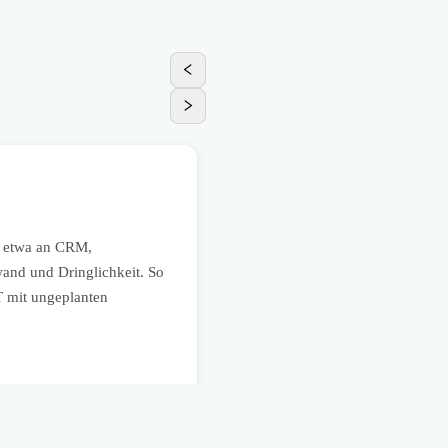
HR
Digitale HR-Prozesse zwisc
, etwa an CRM,
In einem mittelständischen Unte
and und Dringlichkeit. So
Urlaubsanträge oder digitale Pe
IT mit ungeplanten
geklärt, Missverständnisse reduz
integrierbar sind.