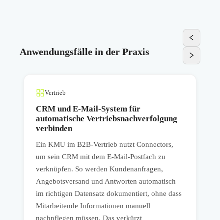
Anwendungsfälle in der Praxis
Vertrieb
CRM und E-Mail-System für
automatische Vertriebsnachverfolgung
verbinden
n
E
Ein KMU im B2B-Vertrieb nutzt Connectors,
E
um sein CRM mit dem E-Mail-Postfach zu
V
verknüpfen. So werden Kundenanfragen,
s
B
Angebotsversand und Antworten automatisch
w
im richtigen Datensatz dokumentiert, ohne dass
E
Mitarbeitende Informationen manuell
i
nachpflegen müssen. Das verkürzt