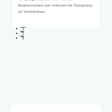
r
Reaktionszeiten und verbessert die Transparenz
u
im Vertriebsteam.
1
2
3