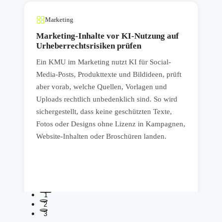
Marketing
Marketing-Inhalte vor KI-Nutzung auf
Urheberrechtsrisiken prüfen
Ein KMU im Marketing nutzt KI für Social-
E
Media-Posts, Produkttexte und Bildideen, prüft
R
aber vorab, welche Quellen, Vorlagen und
o
Uploads rechtlich unbedenklich sind. So wird
d
sichergestellt, dass keine geschützten Texte,
V
,
Fotos oder Designs ohne Lizenz in Kampagnen,
e
Website-Inhalten oder Broschüren landen.
K
ü
1
2
3