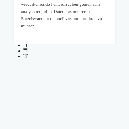
D
wiederkehrende Fehlerursachen gemeinsam
A
analysieren, ohne Daten aus mehreren
E
Einzelsystemen manuell zusammenführen zu
s
müssen.
1
2
3