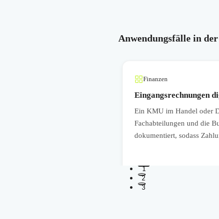
Anwendungsfälle in der
Finanzen
Eingangsrechnungen dig
okolle und Freigabeblätter
Ein KMU im Handel oder Di
itung immer mit der aktuellen
Fachabteilungen und die B
dokumentiert, sodass Zahlu
1
2
3