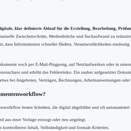
itale, klar definierte Ablauf für die Erstellung, Bearbeitung, Prüfu
 manuelle Zwischenschritte, Medienbrüche und Suchaufwand zu reduzi
 dass Informationen schneller fließen, Verantwortlichkeiten eindeutig 
kumente noch per E-Mail-Pingpong, auf Netzlaufwerken oder in unters
ersionschaos und erhöht das Fehlerrisiko. Ein sauber aufgesetzter Doku
 etwa bei Angeboten, Verträgen, Rechnungen, Arbeitsanweisungen od
kumentenworkflow?
workflow festen Schritten, die digital abgebildet und oft automatisiert
 aus einer Vorlage erzeugt oder neu angelegt.
kontrollieren Inhalt, Vollständigkeit und formale Kriterien.