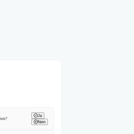
Ja
eien?
Nein