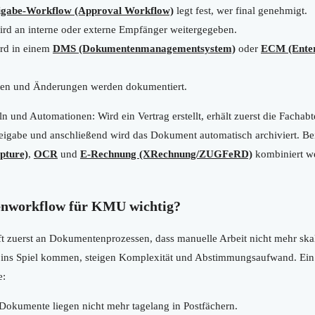
igabe-Workflow (Approval Workflow)
legt fest, wer final genehmigt.
d an interne oder externe Empfänger weitergegeben.
ird in einem
DMS (Dokumentenmanagementsystem)
oder
ECM (Enter
sten und Änderungen werden dokumentiert.
eln und Automationen: Wird ein Vertrag erstellt, erhält zuerst die Facha
reigabe und anschließend wird das Dokument automatisch archiviert. 
pture)
,
OCR
und
E-Rechnung (XRechnung/ZUGFeRD)
kombiniert we
enworkflow für KMU wichtig?
zuerst an Dokumentenprozessen, dass manuelle Arbeit nicht mehr skal
 ins Spiel kommen, steigen Komplexität und Abstimmungsaufwand. Ei
e:
Dokumente liegen nicht mehr tagelang in Postfächern.