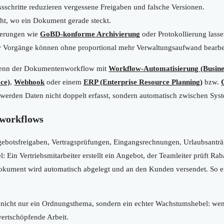
sschritte reduzieren vergessene Freigaben und falsche Versionen.
eht, wo ein Dokument gerade steckt.
erungen wie
GoBD-konforme Archivierung
oder Protokollierung lasse
Vorgänge können ohne proportional mehr Verwaltungsaufwand bearbei
 wenn der Dokumentenworkflow mit
Workflow-Automatisierung (Busine
ce)
,
Webhook
oder einem
ERP (Enterprise Resource Planning)
bzw.
werden Daten nicht doppelt erfasst, sondern automatisch zwischen Sys
nworkflows
ebotsfreigaben, Vertragsprüfungen, Eingangsrechnungen, Urlaubsanträ
 Ein Vertriebsmitarbeiter erstellt ein Angebot, der Teamleiter prüft Rab
Dokument wird automatisch abgelegt und an den Kunden versendet. So en
nicht nur ein Ordnungsthema, sondern ein echter Wachstumshebel: wen
ertschöpfende Arbeit.