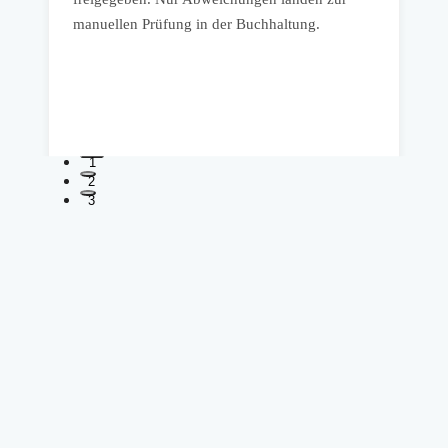
B
manuellen Prüfung in der Buchhaltung.
M
w
n
1
2
3