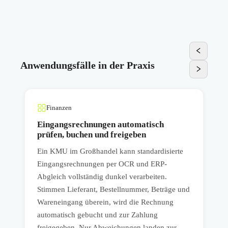
Anwendungsfälle in der Praxis
Finanzen
Eingangsrechnungen automatisch
prüfen, buchen und freigeben
Ein KMU im Großhandel kann standardisierte
E
Eingangsrechnungen per OCR und ERP-
d
Abgleich vollständig dunkel verarbeiten.
K
Stimmen Lieferant, Bestellnummer, Beträge und
e
u
Wareneingang überein, wird die Rechnung
B
automatisch gebucht und zur Zahlung
P
freigegeben. Nur Abweichungen landen zur