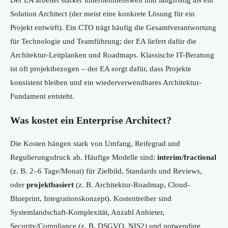
Der EA arbeitet stärker unternehmensweit und langfristig als ein
Solution Architect (der meist eine konkrete Lösung für ein
Projekt entwirft). Ein CTO trägt häufig die Gesamtverantwortung
für Technologie und Teamführung; der EA liefert dafür die
Architektur-Leitplanken und Roadmaps. Klassische IT-Beratung
ist oft projektbezogen – der EA sorgt dafür, dass Projekte
konsistent bleiben und ein wiederverwendbares Architektur-
Fundament entsteht.
Was kostet ein Enterprise Architect?
Die Kosten hängen stark von Umfang, Reifegrad und
Regulierungsdruck ab. Häufige Modelle sind:
interim/fractional
(z. B. 2–6 Tage/Monat) für Zielbild, Standards und Reviews,
oder
projektbasiert
(z. B. Architektur-Roadmap, Cloud-
Blueprint, Integrationskonzept). Kostentreiber sind
Systemlandschaft-Komplexität, Anzahl Anbieter,
Security/Compliance (z. B. DSGVO, NIS2) und notwendige