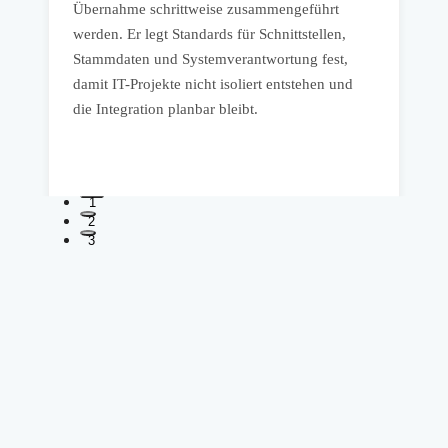
h
Übernahme schrittweise zusammengeführt
werden. Er legt Standards für Schnittstellen,
z
Stammdaten und Systemverantwortung fest,
M
damit IT-Projekte nicht isoliert entstehen und
Q
die Integration planbar bleibt.
w
I
1
2
3