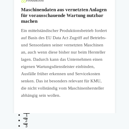
Produktion
Maschinendaten aus vernetzten Anlagen
für vorausschauende Wartung nutzbar
machen
Ein mittelständischer Produktionsbetrieb fordert
E
auf Basis des EU Data Act Zugriff auf Betriebs-
g
-
und Sensordaten seiner vernetzten Maschinen
T
an, auch wenn diese bisher nur beim Hersteller
F
lagen. Dadurch kann das Unternehmen einen
W
eigenen Wartungsdienstleister einbinden,
s
Ausfälle früher erkennen und Servicekosten
r
senken. Das ist besonders relevant für KMU,
e
die nicht vollständig vom Maschinenhersteller
d
abhängig sein wollen.
g
1
2
3