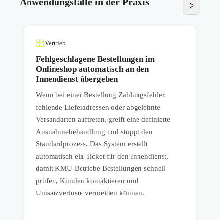
Anwendungsfälle in der Praxis
Vertrieb
Fehlgeschlagene Bestellungen im
Onlineshop automatisch an den
Innendienst übergeben
,
Wenn bei einer Bestellung Zahlungsfehler,
W
fehlende Lieferadressen oder abgelehnte
v
Versandarten auftreten, greift eine definierte
F
Ausnahmebehandlung und stoppt den
s
Standardprozess. Das System erstellt
k
automatisch ein Ticket für den Innendienst,
A
damit KMU-Betriebe Bestellungen schnell
u
prüfen, Kunden kontaktieren und
a
Umsatzverluste vermeiden können.