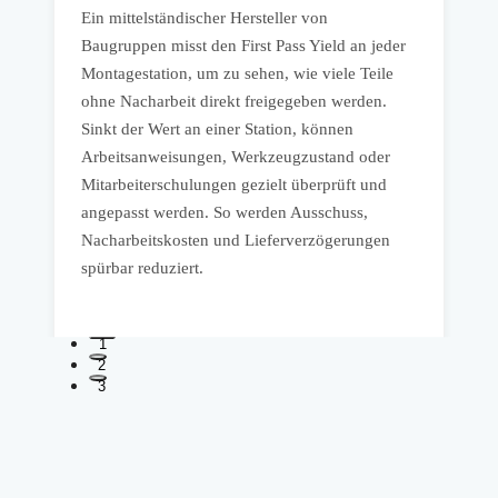
Ein mittelständischer Hersteller von
,
e
Baugruppen misst den First Pass Yield an jeder
b
Montagestation, um zu sehen, wie viele Teile
f
ohne Nacharbeit direkt freigegeben werden.
w
Sinkt der Wert an einer Station, können
Z
Arbeitsanweisungen, Werkzeugzustand oder
F
Mitarbeiterschulungen gezielt überprüft und
v
angepasst werden. So werden Ausschuss,
u
Nacharbeitskosten und Lieferverzögerungen
spürbar reduziert.
1
2
3