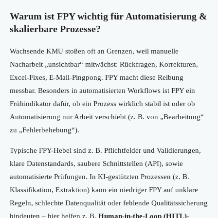
Warum ist FPY wichtig für Automatisierung &
skalierbare Prozesse?
Wachsende KMU stoßen oft an Grenzen, weil manuelle
Nacharbeit „unsichtbar“ mitwächst: Rückfragen, Korrekturen,
Excel-Fixes, E-Mail-Pingpong. FPY macht diese Reibung
messbar. Besonders in automatisierten Workflows ist FPY ein
Frühindikator dafür, ob ein Prozess wirklich stabil ist oder ob
Automatisierung nur Arbeit verschiebt (z. B. von „Bearbeitung“
zu „Fehlerbehebung“).
Typische FPY-Hebel sind z. B. Pflichtfelder und Validierungen,
klare Datenstandards, saubere Schnittstellen (API), sowie
automatisierte Prüfungen. In KI-gestützten Prozessen (z. B.
Klassifikation, Extraktion) kann ein niedriger FPY auf unklare
Regeln, schlechte Datenqualität oder fehlende Qualitätssicherung
hindeuten – hier helfen z. B.
Human-in-the-Loop (HITL)
-