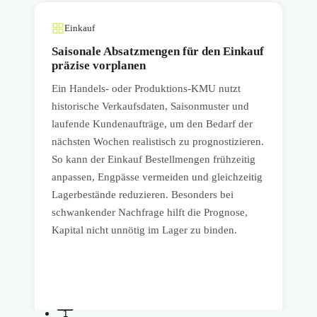
Einkauf
Saisonale Absatzmengen für den Einkauf
präzise vorplanen
Ein Handels- oder Produktions-KMU nutzt
E
historische Verkaufsdaten, Saisonmuster und
v
laufende Kundenaufträge, um den Bedarf der
A
nächsten Wochen realistisch zu prognostizieren.
U
So kann der Einkauf Bestellmengen frühzeitig
G
anpassen, Engpässe vermeiden und gleichzeitig
d
Lagerbestände reduzieren. Besonders bei
z
schwankender Nachfrage hilft die Prognose,
b
Kapital nicht unnötig im Lager zu binden.
b
v
1