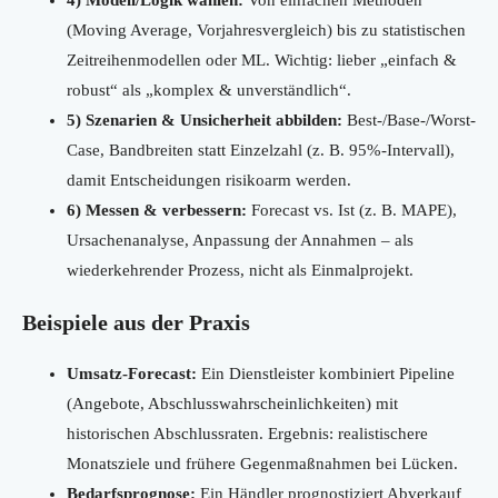
4) Modell/Logik wählen:
Von einfachen Methoden
(Moving Average, Vorjahresvergleich) bis zu statistischen
Zeitreihenmodellen oder ML. Wichtig: lieber „einfach &
robust“ als „komplex & unverständlich“.
5) Szenarien & Unsicherheit abbilden:
Best-/Base-/Worst-
Case, Bandbreiten statt Einzelzahl (z. B. 95%-Intervall),
damit Entscheidungen risikoarm werden.
6) Messen & verbessern:
Forecast vs. Ist (z. B. MAPE),
Ursachenanalyse, Anpassung der Annahmen – als
wiederkehrender Prozess, nicht als Einmalprojekt.
Beispiele aus der Praxis
Umsatz-Forecast:
Ein Dienstleister kombiniert Pipeline
(Angebote, Abschlusswahrscheinlichkeiten) mit
historischen Abschlussraten. Ergebnis: realistischere
Monatsziele und frühere Gegenmaßnahmen bei Lücken.
Bedarfsprognose:
Ein Händler prognostiziert Abverkauf