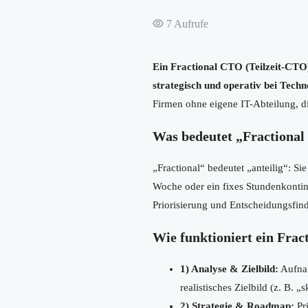
7
Aufrufe
Ein Fractional CTO (Teilzeit-CTO) 
strategisch und operativ bei Tech
Firmen ohne eigene IT-Abteilung, di
Was bedeutet „Fractiona
„Fractional“ bedeutet „anteilig“: Si
Woche oder ein fixes Stundenkontin
Priorisierung und Entscheidungsfindu
Wie funktioniert ein Frac
1) Analyse & Zielbild:
Aufnah
realistisches Zielbild (z. B. 
2) Strategie & Roadmap:
Pr