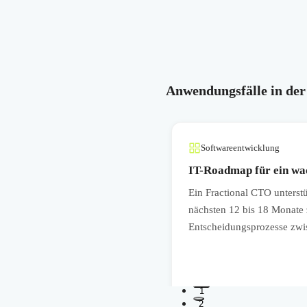
Anwendungsfälle in der
Softwareentwicklung
IT-Roadmap für ein w
iffsrechte und Backup-Prozesse
Ein Fractional CTO unterst
en für IT-Dienstleister und
nächsten 12 bis 18 Monate z
Entscheidungsprozesse zwi
1
2