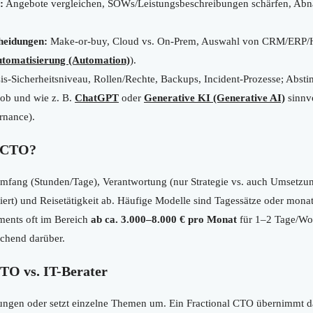
:
Angebote vergleichen, SOWs/Leistungsbeschreibungen schärfen, Abna
heidungen:
Make-or-buy, Cloud vs. On-Prem, Auswahl von CRM/ERP/Hel
tomatisierung (Automation)
).
is-Sicherheitsniveau, Rollen/Rechte, Backups, Incident-Prozesse; Ab
ob und wie z. B.
ChatGPT
oder
Generative KI (Generative AI)
sinnv
rnance).
l CTO?
mfang (Stunden/Tage), Verantwortung (nur Strategie vs. auch Umsetzu
ert) und Reisetätigkeit ab. Häufige Modelle sind Tagessätze oder monat
ements oft im Bereich
ab ca. 3.000–8.000 € pro Monat
für 1–2 Tage/Woc
echend darüber.
TO vs. IT-Berater
hlungen oder setzt einzelne Themen um. Ein Fractional CTO übernimmt