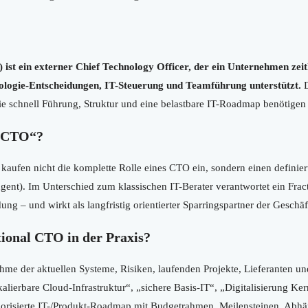
ist ein externer Chief Technology Officer, der ein Unternehmen zeitl
nologie-Entscheidungen, IT-Steuerung und Teamführung unterstützt.
D
e schnell Führung, Struktur und eine belastbare IT-Roadmap benötigen 
l CTO“?
e kaufen nicht die komplette Rolle eines CTO ein, sondern einen definier
gent). Im Unterschied zum klassischen IT-Berater verantwortet ein Fra
ng – und wirkt als langfristig orientierter Sparringspartner der Geschäf
tional CTO in der Praxis?
me der aktuellen Systeme, Risiken, laufenden Projekte, Lieferanten un
„skalierbare Cloud-Infrastruktur“, „sichere Basis-IT“, „Digitalisierung Ke
iorisierte IT-/Produkt-Roadmap mit Budgetrahmen, Meilensteinen, Abhä