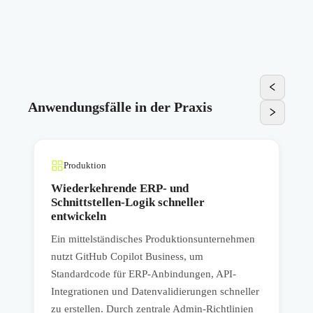
Anwendungsfälle in der Praxis
Produktion
d
Wiederkehrende ERP- und
Schnittstellen-Logik schneller
entwickeln
E
Ein mittelständisches Produktionsunternehmen
C
nutzt GitHub Copilot Business, um
n,
A
Standardcode für ERP-Anbindungen, API-
D
Integrationen und Datenvalidierungen schneller
e
e
zu erstellen. Durch zentrale Admin-Richtlinien
D