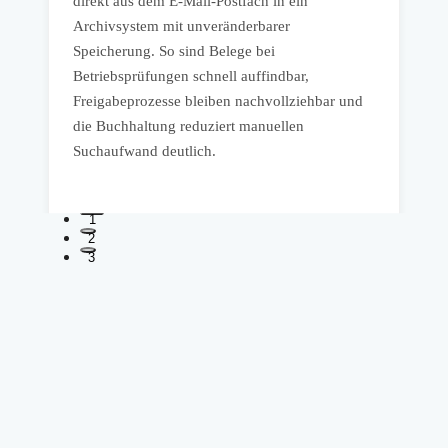
direkt aus dem E-Mail-Postfach in ein
Z
Archivsystem mit unveränderbarer
o
,
Speicherung. So sind Belege bei
D
Betriebsprüfungen schnell auffindbar,
b
Freigabeprozesse bleiben nachvollziehbar und
D
die Buchhaltung reduziert manuellen
p
Suchaufwand deutlich.
1
2
3