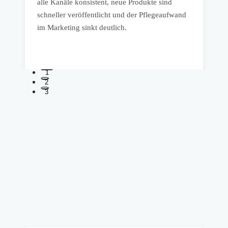
alle Kanäle konsistent, neue Produkte sind
Ü
schneller veröffentlicht und der Pflegeaufwand
I
im Marketing sinkt deutlich.
a
1
2
3