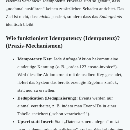
zweimal verschickt. Idempotente Prozesse sind so gebaut, dass
„nochmal ausführen“ keinen zusätzlichen Schaden anrichtet. Das
Ziel ist nicht, dass
nichts
passiert, sondern dass das
Endergebnis
identisch bleibt.
Wie funktioniert Idempotency (Idempotenz)?
(Praxis-Mechanismen)
Idempotency Key:
Jede Anfrage/Aktion bekommt eine
eindeutige Kennung (z. B. „order-123:create-invoice“).
Wird dieselbe Aktion erneut mit demselben Key gesendet,
liefert das System das bereits erzeugte Ergebnis zurück,
statt neu zu erstellen.
Deduplication (Deduplizierung):
Events werden nur
einmal verarbeitet, z. B. indem man Event-IDs in einer
Tabelle speichert („schon verarbeitet?“).
Upsert statt Insert:
Statt „Datensatz neu anlegen“ nutzt
man „anlegen oder aktualisieren“, sodass Wiederholungen