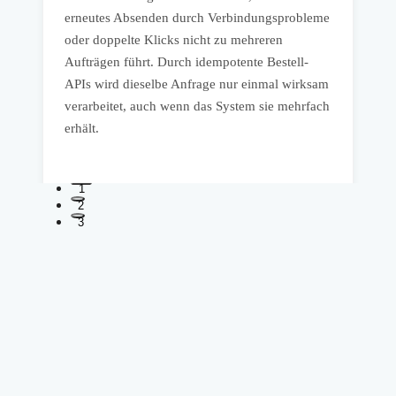
erneutes Absenden durch Verbindungsprobleme
s
oder doppelte Klicks nicht zu mehreren
n
Aufträgen führt. Durch idempotente Bestell-
w
APIs wird dieselbe Anfrage nur einmal wirksam
m
verarbeitet, auch wenn das System sie mehrfach
K
erhält.
1
2
3