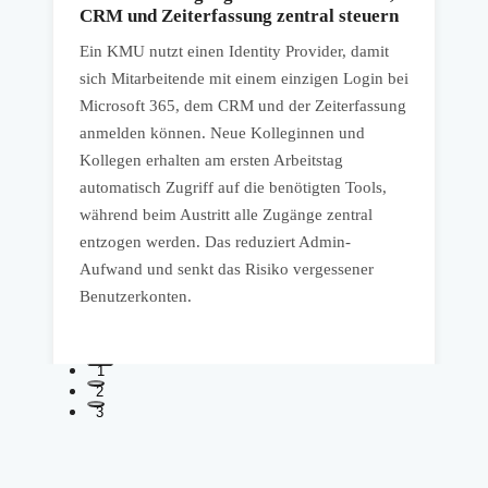
CRM und Zeiterfassung zentral steuern
Ein KMU nutzt einen Identity Provider, damit
E
sich Mitarbeitende mit einem einzigen Login bei
A
Microsoft 365, dem CRM und der Zeiterfassung
a
anmelden können. Neue Kolleginnen und
A
Kollegen erhalten am ersten Arbeitstag
a
automatisch Zugriff auf die benötigten Tools,
m
während beim Austritt alle Zugänge zentral
Z
entzogen werden. Das reduziert Admin-
a
Aufwand und senkt das Risiko vergessener
b
Benutzerkonten.
1
2
3