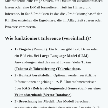
Mitarbeitende eine Frage stellen, ein Dokument zusammenfassen
lassen oder eine E-Mail formulieren, läuft im Hintergrund
Inference. In SaaS-Produkten ist das die „Produktionsphase“ der
KI: Hier entstehen die Ergebnisse, die im Alltag Zeit sparen oder
Prozesse verbessern.
Wie funktioniert Inference (vereinfacht)?
1) Eingabe (Prompt):
Ein Nutzer gibt Text, Daten oder
ein Bild ein. Bei
Large Language Model (LLM)
-
Anwendungen sind das meist Tokens (siehe
Token
(Tokens) & Tokenisierung (Tokenization)
).
2) Kontext bereitstellen:
Optional werden zusätzliche
Informationen angehängt – z. B. Unternehmenswissen
über
RAG (Retrieval-Augmented Generation)
aus einer
Vektordatenbank (Vector Database)
.
3) Berechnung im Modell:
Das Modell berechnet
schrittweise die wahrscheinlichste nächste Ausgabe (z. B.