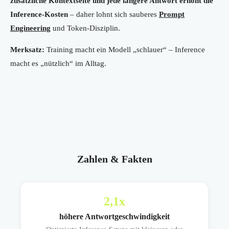
zusätzliche Kontextseite und jede längere Antwort erhöht die
Inference-Kosten
– daher lohnt sich sauberes
Prompt
Engineering
und Token-Disziplin.
Merksatz:
Training macht ein Modell „schlauer“ – Inference
macht es „nützlich“ im Alltag.
Zahlen & Fakten
2,1
x
höhere Antwortgeschwindigkeit