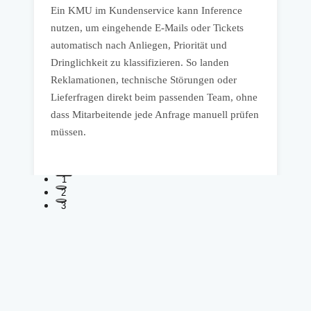
s
Ein KMU im Kundenservice kann Inference
I
nutzen, um eingehende E-Mails oder Tickets
l
automatisch nach Anliegen, Priorität und
Dringlichkeit zu klassifizieren. So landen
A
Reklamationen, technische Störungen oder
V
Lieferfragen direkt beim passenden Team, ohne
d
dass Mitarbeitende jede Anfrage manuell prüfen
R
müssen.
S
1
2
3