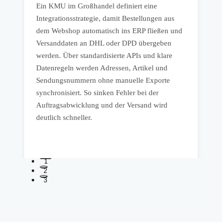
Ein KMU im Großhandel definiert eine
E
Integrationsstrategie, damit Bestellungen aus
s
dem Webshop automatisch ins ERP fließen und
u
.
Versanddaten an DHL oder DPD übergeben
I
werden. Über standardisierte APIs und klare
G
Datenregeln werden Adressen, Artikel und
a
Sendungsnummern ohne manuelle Exporte
i
synchronisiert. So sinken Fehler bei der
e
Auftragsabwicklung und der Versand wird
o
deutlich schneller.
1
2
3