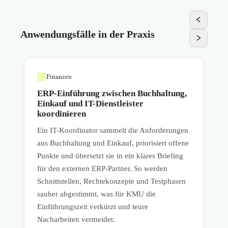
Anwendungsfälle in der Praxis
Finanzen
n
ERP-Einführung zwischen Buchhaltung,
Einkauf und IT-Dienstleister
koordinieren
I
Ein IT-Koordinator sammelt die Anforderungen
,
V
aus Buchhaltung und Einkauf, priorisiert offene
K
Punkte und übersetzt sie in ein klares Briefing
e
für den externen ERP-Partner. So werden
in
A
Schnittstellen, Rechtekonzepte und Testphasen
D
sauber abgestimmt, was für KMU die
R
Einführungszeit verkürzt und teure
d
Nacharbeiten vermeidet.
h