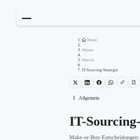
Home
/
Wissen
/
Was-ist
/
IT-Sourcing-Strategie
I
Allgemein
IT-Sourcing-
Make-or-Buy-Entscheidungen: 