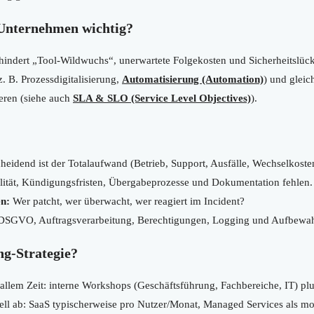
 Unternehmen wichtig?
rhindert „Tool-Wildwuchs“, unerwartete Folgekosten und Sicherheitslück
. B. Prozessdigitalisierung,
Automatisierung (Automation)
) und gleic
ieren (siehe auch
SLA & SLO (Service Level Objectives)
).
heidend ist der Totalaufwand (Betrieb, Support, Ausfälle, Wechselkoste
lität, Kündigungsfristen, Übergabeprozesse und Dokumentation fehlen.
en:
Wer patcht, wer überwacht, wer reagiert im Incident?
SGVO, Auftragsverarbeitung, Berechtigungen, Logging und Aufbewa
ng-Strategie?
r allem Zeit: interne Workshops (Geschäftsführung, Fachbereiche, IT) pl
l ab: SaaS typischerweise pro Nutzer/Monat, Managed Services als m