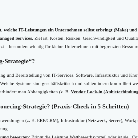
st, welche IT-Leistungen ein Unternehmen selbst erbringt (Make) und 
anaged Services.
Ziel ist, Kosten, Risiken, Geschwindigkeit und Qualitä
ützt – besonders wichtig für kleine Unternehmen mit begrenzten Ressour
g-Strategie“?
ng und Bereitstellung von IT-Services, Software, Infrastruktur und Kn
Welche Systeme sind geschäftskritisch und sollten intern kontrolliert we
verhindert man Abhängigkeiten (z. B.
Vendor Lock-in (Anbieterbindung
Sourcing-Strategie? (Praxis-Check in 5 Schritten)
wendungen (z. B. ERP/CRM), Infrastruktur (Netzwerk, Server), Workpla
rung.
erung bewerten:
Bringt die Leistung Wettbewerbsvorteil oder ist sie „C