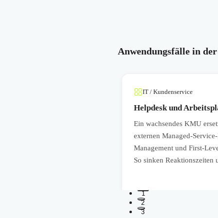
Anwendungsfälle in der
IT / Kundenservice
er aufteilen
Helpdesk und Arbeitspl
it seinem kleinen IT-Team
Ein wachsendes KMU ersetzt
chtlinien und Risikobewertungen
externen Managed-Service-P
ns übernimmt. Dadurch verbessert
Management und First-Level
zu müssen.
So sinken Reaktionszeiten u
1
2
3