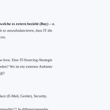
welche es extern bezieht (Buy) – z.
t so auszubalancieren, dass IT die
cen.
ow-how. Eine IT-Sourcing-Strategie
rden? Wo ist ein externer Anbieter
)
)?
ce (E-Mail, Geräte), Security,
ommodity“? Je differenzierender,