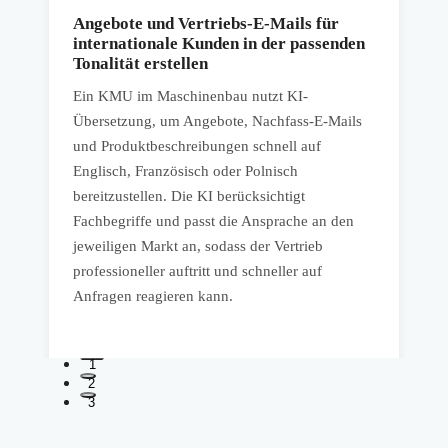
Angebote und Vertriebs-E-Mails für
internationale Kunden in der passenden
Tonalität erstellen
Ein KMU im Maschinenbau nutzt KI-
E
Übersetzung, um Angebote, Nachfass-E-Mails
ü
zu
und Produktbeschreibungen schnell auf
P
Englisch, Französisch oder Polnisch
Z
bereitzustellen. Die KI berücksichtigt
s
Fachbegriffe und passt die Ansprache an den
i
jeweiligen Markt an, sodass der Vertrieb
M
professioneller auftritt und schneller auf
S
Anfragen reagieren kann.
1
2
3