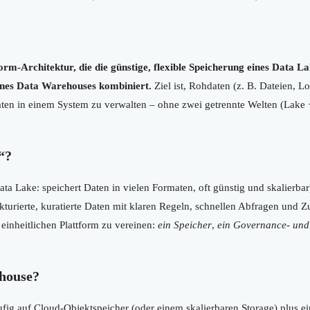
form-Architektur, die die günstige, flexible Speicherung eines Data 
ines Data Warehouses kombiniert.
Ziel ist, Rohdaten (z. B. Dateien, 
Daten in einem System zu verwalten – ohne zwei getrennte Welten (Lake 
“?
Data Lake: speichert Daten in vielen Formaten, oft günstig und skalierb
turierte, kuratierte Daten mit klaren Regeln, schnellen Abfragen und Z
 einheitlichen Plattform zu vereinen:
ein Speicher
,
ein Governance- und
ehouse?
ufig auf Cloud-Objektspeicher (oder einem skalierbaren Storage) plus e