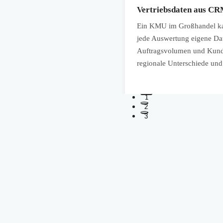
n
Vertriebsdaten aus CRM
enzeiten, Wareneingänge und
Ein KMU im Großhandel ka
se drohen, welche Lieferanten
jede Auswertung eigene Dat
n. Die Kombination aus
Auftragsvolumen und Kunde
zuverlässig nutzbar.
regionale Unterschiede und
1
2
3