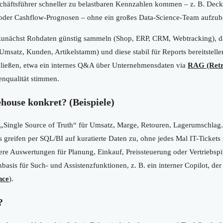
häftsführer schneller zu belastbaren Kennzahlen kommen – z. B. Decku
oder Cashflow-Prognosen – ohne ein großes Data-Science-Team aufzub
 zunächst Rohdaten günstig sammeln (Shop, ERP, CRM, Webtracking), da
msatz, Kunden, Artikelstamm) und diese stabil für Reports bereitstellen
eßen, etwa ein internes Q&A über Unternehmensdaten via
RAG (Retr
nqualität stimmen.
house konkret? (Beispiele)
„Single Source of Truth“ für Umsatz, Marge, Retouren, Lagerumschlag.
greifen per SQL/BI auf kuratierte Daten zu, ohne jedes Mal IT-Tickets 
re Auswertungen für Planung, Einkauf, Preissteuerung oder Vertriebspi
asis für Such- und Assistenzfunktionen, z. B. ein interner Copilot, de
nce
).
?