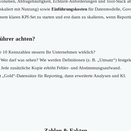
volumen, Abfragehäufigkeit, Echtzeit-Anforderungen und Tool-Stack ab
(skaliert mit Nutzung) sowie
Einführungskosten
für Datenmodelle, Gov
inem klaren KPI-Set zu starten und erst dann zu skalieren, wenn Repor
führer achten?
 10 Kennzahlen steuern Ihr Unternehmen wirklich?
Wer darf was sehen? Wie werden Definitionen (z. B. „Umsatz“) festgel
Jede zusätzliche Kopie erhöht Fehler- und Abstimmungsaufwand.
t „Gold“-Datensätze für Reporting, dann erweiterte Analysen und KI.
Zahlen & Fakten