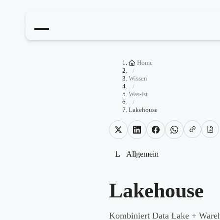
Home
/
Wissen
/
Was-ist
/
Lakehouse
L
Allgemein
Lakehouse
Kombiniert Data Lake + Ware