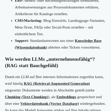
ERP:
Bestell- oder Rechnungsrückfragen formulieren,
Arbeitsanweisungen aus Prozessdokumenten erklären,
Artikeltexte für Kataloge erstellen.
CMS/Marketing:
Blog-Entwürfe, Landingpage-Varianten,
Meta-Texte, FAQs oder Social-Posts erstellen – mit
einheitlichem Ton.
Support:
Standardantworten aus einer
Knowledge Base
(Wissensdatenbank)
ableiten oder Tickets vorsortieren.
Wie werden LLMs „unternehmensfähig“?
(RAG statt Bauchgefühl)
Damit ein LLM auf Ihre internen Informationen zugreifen kann,
wird häufig
RAG (Retrieval-Augmented Generation)
eingesetzt: Dokumente werden in Abschnitte geteilt (siehe
Chunking (Text-Chunking)
), als
Embeddings
gespeichert und
über eine
Vektordatenbank (Vector Database)
wiedergefunden.
So kann das Modell Antworten stärker auf Ihre Inhalte stützen