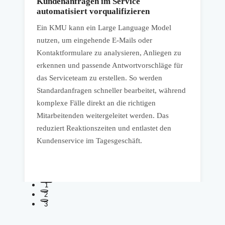
Kundenanfragen im Service
automatisiert vorqualifizieren
Ein KMU kann ein Large Language Model
I
nutzen, um eingehende E-Mails oder
P
Kontaktformulare zu analysieren, Anliegen zu
b
erkennen und passende Antwortvorschläge für
das Serviceteam zu erstellen. So werden
s
Standardanfragen schneller bearbeitet, während
A
komplexe Fälle direkt an die richtigen
e
Mitarbeitenden weitergeleitet werden. Das
U
reduziert Reaktionszeiten und entlastet den
n
Kundenservice im Tagesgeschäft.
1
2
3