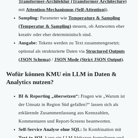
Transformer-Architektur (Transformer Architecture)
mit
Attention-Mechanismus (Self-Attention)
).
Sampling:
Parameter wie
Temperature & Sampling
(Temperatur & Sampling)
steuern, ob Antworten eher
kreativ oder eher deterministisch sind.
Ausgabe:
Tokens werden zu Text zusammengesetzt;
optional als strukturierte Daten via
Structured Outputs
(JSON Schema)
/
JSON Mode (Strict JSON Output)
.
Wofür können KMU ein LLM in Daten &
Analytics nutzen?
BI & Reporting „übersetzen“:
Fragen wie „Warum ist
der Umsatz in Region Süd gefallen?“ lassen sich als
erklärende Zusammenfassung aus Kennzahlen,
Kommentaren und Report-Screens beantworten.
Self-Service Analyse ohne SQL:
In Kombination mit
Text-to-SQL
kann ein LLM Abfragen formulieren und