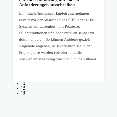
Anforderungen ausschreiben
Ein mittelständisches Handelsunternehmen
E
erstellt vor der Auswahl eines ERP- oder CRM-
L
Systems ein Lastenheft, um Prozesse,
V
Pflichtfunktionen und Schnittstellen sauber zu
A
t
dokumentieren. So können Anbieter gezielt
S
Angebote abgeben, Missverständnisse in der
f
Projektphase werden reduziert und die
v
Auswahlentscheidung wird deutlich belastbarer.
v
1
2
3