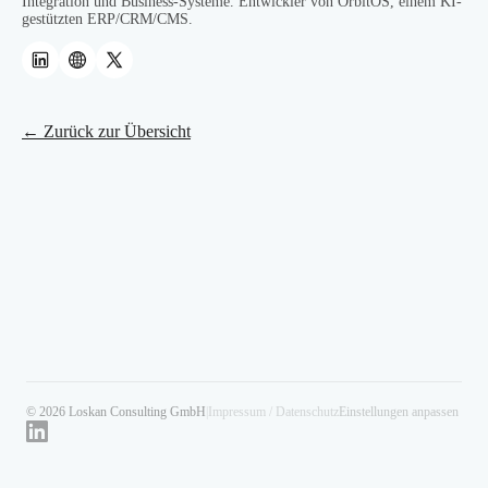
Integration und Business-Systeme. Entwickler von OrbitOS, einem KI-
gestützten ERP/CRM/CMS.
← Zurück zur Übersicht
© 2026 Loskan Consulting GmbH
|
Impressum / Datenschutz
Einstellungen anpassen