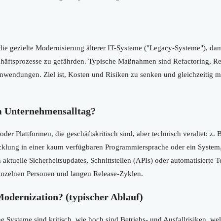
ie gezielte Modernisierung älterer IT-Systeme ("Legacy-Systeme"), dami
chäftsprozesse zu gefährden. Typische Maßnahmen sind Refactoring, Re
nwendungen. Ziel ist, Kosten und Risiken zu senken und gleichzeitig 
m Unternehmensalltag?
 Plattformen, die geschäftskritisch sind, aber technisch veraltet: z. B
cklung in einer kaum verfügbaren Programmiersprache oder ein System
n aktuelle Sicherheitsupdates, Schnittstellen (APIs) oder automatisierte T
inzelnen Personen und langen Release-Zyklen.
Modernization? (typischer Ablauf)
 Systeme sind kritisch, wie hoch sind Betriebs- und Ausfallrisiken, w