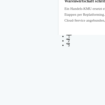
Warenwirtschaft schrit
 Wartungsinformationen und
Ein Handels-KMU ersetzt ei
dernisierte Anwendungsarchitektur
Etappen per Replatforming.
se früher erkennen.
Cloud-Service angebunden, 
1
2
3