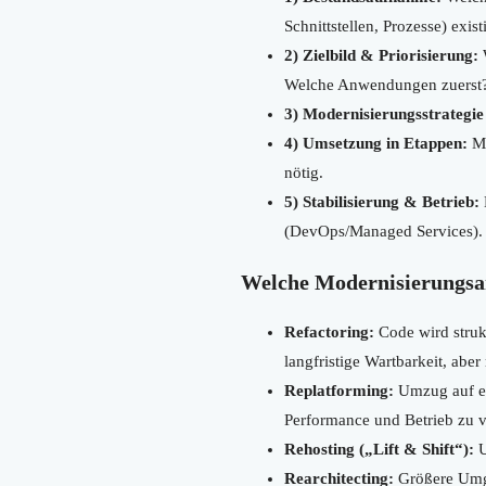
Schnittstellen, Prozesse) exist
2) Zielbild & Priorisierung:
W
Welche Anwendungen zuerst
3) Modernisierungsstrategie
4) Umsetzung in Etappen:
Mö
nötig.
5) Stabilisierung & Betrieb:
(DevOps/Managed Services).
Welche Modernisierungsan
Refactoring:
Code wird strukt
langfristige Wartbarkeit, ab
Replatforming:
Umzug auf ei
Performance und Betrieb zu v
Rehosting („Lift & Shift“):
U
Rearchitecting:
Größere Umges