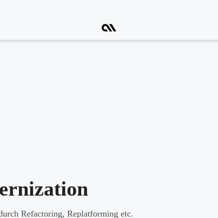
rnization
durch Refactoring, Replatforming etc.