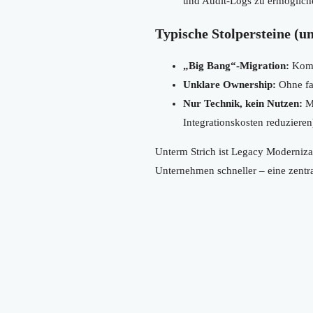
und Audit-Logs zu ermöglich
Typische Stolpersteine (u
„Big Bang“-Migration:
Kompl
Unklare Ownership:
Ohne fa
Nur Technik, kein Nutzen:
Mo
Integrationskosten reduzieren
Unterm Strich ist Legacy Modernizati
Unternehmen schneller – eine zentra