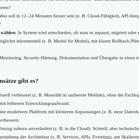
ieren?
as soll in 12–24 Monaten besser sein (z. B. Cloud-Fähigkeit, API-Inte
?
 wählen:
Je System wird entschieden, ob man es anpasst, migriert oder e
glichst inkrementell (z. B. Modul für Modul), mit klaren Rollback-Plä
Monitoring, Security-Härtung, Dokumentation und Übergabe in einen 
sätze gibt es?
urell verbessert (z. B. Monolith in sauberere Module), ohne die Fachlo
er mit höherem Entwicklungsaufwand.
ne modernere Plattform mit kleineren Anpassungen (z. B. neue Datenb
erbessern.
mzug nahezu unverändert (z. B. in die Cloud). Schnell, aber technische
taltung der Architektur (z. B. Services, APIs, Eventing), um Skalieru