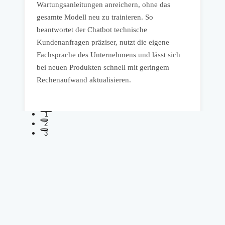
Wartungsanleitungen anreichern, ohne das
gesamte Modell neu zu trainieren. So
V
beantwortet der Chatbot technische
A
Kundenanfragen präziser, nutzt die eigene
A
e
Fachsprache des Unternehmens und lässt sich
bei neuen Produkten schnell mit geringem
u
Rechenaufwand aktualisieren.
I
1
2
3