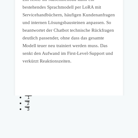
bestehendes Sprachmodell per LoRA mit
e
Servicehandbüchern, häufigen Kundenanfragen
b
und internen Lösungsbausteinen anpassen. So
t
beantwortet der Chatbot technische Rückfragen
v
deutlich passender, ohne dass das gesamte
M
Modell teuer neu trainiert werden muss. Das
senkt den Aufwand im First-Level-Support und
I
verkürzt Reaktionszeiten.
V
e
d
1
2
3