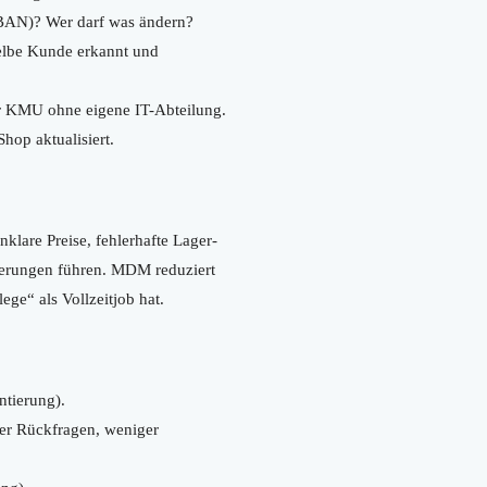
 IBAN)? Wer darf was ändern?
lbe Kunde erkannt und
für KMU ohne eigene IT-Abteilung.
op aktualisiert.
lare Preise, fehlerhafte Lager-
ögerungen führen. MDM reduziert
ge“ als Vollzeitjob hat.
ntierung).
ger Rückfragen, weniger