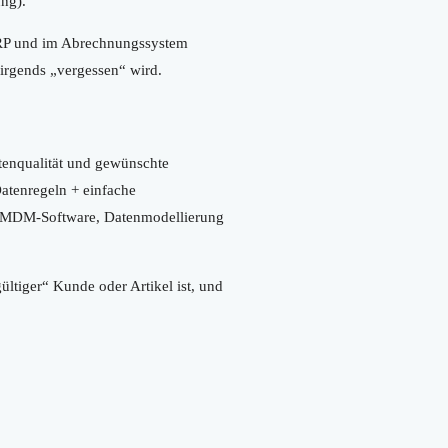
ung).
 ERP und im Abrechnungssystem
nirgends „vergessen“ wird.
tenqualität und gewünschte
atenregeln + einfache
er MDM-Software, Datenmodellierung
ltiger“ Kunde oder Artikel ist, und