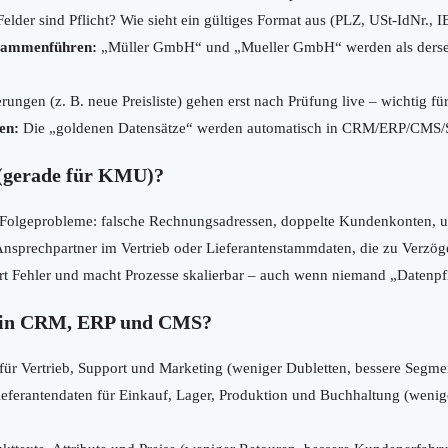
elder sind Pflicht? Wie sieht ein gültiges Format aus (PLZ, USt-IdNr.,
usammenführen:
„Müller GmbH“ und „Mueller GmbH“ werden als derse
ungen (z. B. neue Preisliste) gehen erst nach Prüfung live – wichtig 
en:
Die „goldenen Datensätze“ werden automatisch in CRM/ERP/CMS/Sh
(gerade für KMU)?
olgeprobleme: falsche Rechnungsadressen, doppelte Kundenkonten, unk
 Ansprechpartner im Vertrieb oder Lieferantenstammdaten, die zu Verz
t Fehler und macht Prozesse skalierbar – auch wenn niemand „Datenpfle
 in CRM, ERP und CMS?
ür Vertrieb, Support und Marketing (weniger Dubletten, bessere Segme
ieferantendaten für Einkauf, Lager, Produktion und Buchhaltung (weni