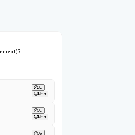
gement)?
Ja
Nein
Ja
Nein
Ja