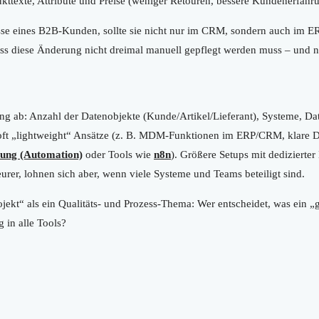
kttexte, Attribute und Preise (weniger Retouren, bessere Kundenerfahr
resse eines B2B-Kunden, sollte sie nicht nur im CRM, sondern auch im
dass diese Änderung nicht dreimal manuell gepflegt werden muss – und 
 ab: Anzahl der Datenobjekte (Kunde/Artikel/Lieferant), Systeme, Da
oft „lightweight“ Ansätze (z. B. MDM-Funktionen im ERP/CRM, klare D
rung (Automation)
oder Tools wie
n8n
). Größere Setups mit dediziert
rer, lohnen sich aber, wenn viele Systeme und Teams beteiligt sind.
ekt“ als ein Qualitäts- und Prozess-Thema: Wer entscheidet, was ein „gü
 in alle Tools?