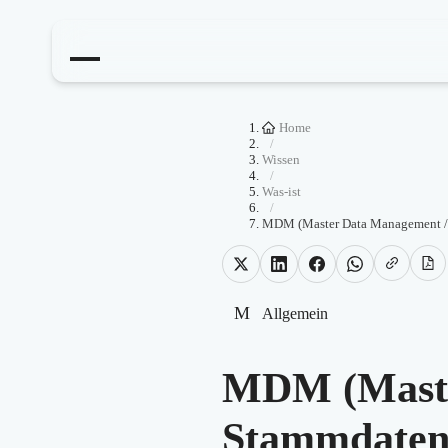
Home
/
Wissen
/
Was-ist
/
MDM (Master Data Management 
M
Allgemein
MDM (Maste
Stammdaten