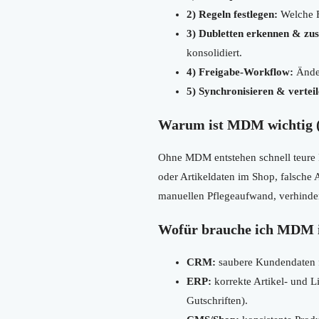
2) Regeln festlegen:
Welche F
3) Dubletten erkennen & z
konsolidiert.
4) Freigabe-Workflow:
Änder
5) Synchronisieren & verteil
Warum ist MDM wichtig 
Ohne MDM entstehen schnell teure F
oder Artikeldaten im Shop, falsche
manuellen Pflegeaufwand, verhinder
Wofür brauche ich MDM
CRM:
saubere Kundendaten f
ERP:
korrekte Artikel- und L
Gutschriften).