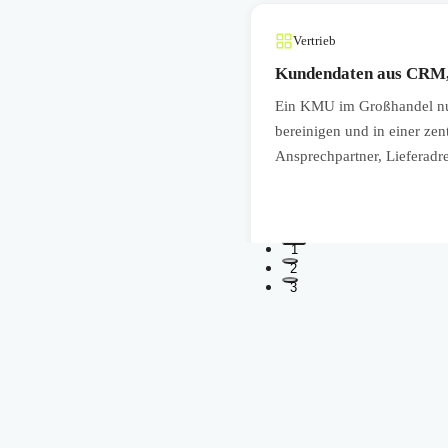
Vertrieb
Kundendaten aus CRM,
en, Zertifikate,
Ein KMU im Großhandel nu
dadurch schneller neue
bereinigen und in einer zen
tsanforderungen leichter
Ansprechpartner, Lieferadr
1
2
3