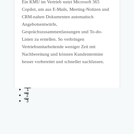
65
Ein KMU im Vertrieb nutzt Microsoft 365
I
Copilot, um aus E-Mails, Meeting-Notizen und
3
CRM-nahen Dokumenten automatisch
I
Angebotsentwürfe,
h
Gesprächszusammenfassungen und To-do-
Listen zu erstellen. So verbringen
f
Vertriebsmitarbeitende weniger Zeit mit
l
Nachbereitung und können Kundentermine
b
besser vorbereitet und schneller nachfassen.
I
b
1
2
3