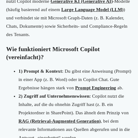
nutzt Copilot moderne
Generative KI (Generative AI)
-Modelle
(häufig basierend auf einem
Large Language Model (LLM)
)
und verbindet sie mit Microsoft Graph-Daten (z. B. Kalender,
Chats, Dokumente) sowie Sicherheits- und Compliance-Regeln
des Tenants.
Wie funktioniert Microsoft Copilot
(vereinfacht)?
1) Prompt & Kontext:
Du gibst eine Anweisung (Prompt)
in einer App (z. B. Word) oder in Copilot Chat. Gute
Ergebnisse hängen stark von
Prompt Engineering
ab.
2) Zugriff auf Unternehmenswissen:
Copilot nutzt die
Inhalte, auf die du ohnehin Zugriff hast (z. B. ein
Projektordner in SharePoint). Das ähnelt dem Prinzip von
RAG (Retrieval-Augmented Generation)
, bei dem
relevante Informationen aus Quellen abgerufen und in die
Antwort „eingebettet“ werden.