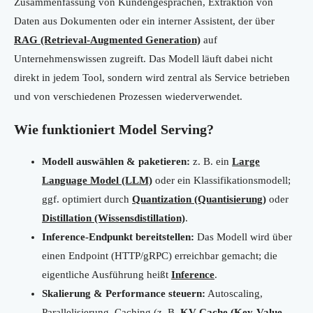
Zusammenfassung von Kundengesprächen, Extraktion von
Daten aus Dokumenten oder ein interner Assistent, der über
RAG (Retrieval-Augmented Generation)
auf
Unternehmenswissen zugreift. Das Modell läuft dabei nicht
direkt in jedem Tool, sondern wird zentral als Service betrieben
und von verschiedenen Prozessen wiederverwendet.
Wie funktioniert Model Serving?
Modell auswählen & paketieren:
z. B. ein
Large
Language Model (LLM)
oder ein Klassifikationsmodell;
ggf. optimiert durch
Quantization (Quantisierung)
oder
Distillation (Wissensdistillation)
.
Inference-Endpunkt bereitstellen:
Das Modell wird über
einen Endpoint (HTTP/gRPC) erreichbar gemacht; die
eigentliche Ausführung heißt
Inference
.
Skalierung & Performance steuern:
Autoscaling,
Parallelisierung, Caching (z. B.
KV-Cache (Key-Value