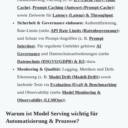
Cache)
,
Prompt Caching (Antwort-/Prompt-Cache)
)
sowie Zielwerte für
Latency (Latenz) & Throughput
.
Sicherheit & Governance einbauen:
Authentifizierung,
Rate-Limits (siehe
API Rate Limits (Ratenbegrenzung)
)
und Schutz vor Prompt-Angriffen (z. B.
Prompt
Injection
). Für regulierte Umfelder gehören
AI
Governance
und Datenschutzanforderungen (siehe
Datenschutz (DSGVO/GDPR) & KI
) dazu.
Monitoring & Qualität:
Logging, Metriken und Drift-
Erkennung (z. B.
Model Drift (Modell-Drift)
) sowie
laufende Tests via
Evaluation (Eval) & Benchmarking
und Observability (siehe
Model Monitoring &
Observability (LLMOps)
).
Warum ist Model Serving wichtig für
Automatisierung & Prozesse?