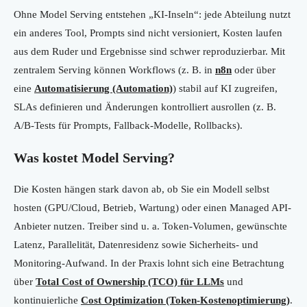
Ohne Model Serving entstehen „KI-Inseln“: jede Abteilung nutzt
ein anderes Tool, Prompts sind nicht versioniert, Kosten laufen
aus dem Ruder und Ergebnisse sind schwer reproduzierbar. Mit
zentralem Serving können Workflows (z. B. in
n8n
oder über
eine
Automatisierung (Automation)
) stabil auf KI zugreifen,
SLAs definieren und Änderungen kontrolliert ausrollen (z. B.
A/B-Tests für Prompts, Fallback-Modelle, Rollbacks).
Was kostet Model Serving?
Die Kosten hängen stark davon ab, ob Sie ein Modell selbst
hosten (GPU/Cloud, Betrieb, Wartung) oder einen Managed API-
Anbieter nutzen. Treiber sind u. a. Token-Volumen, gewünschte
Latenz, Parallelität, Datenresidenz sowie Sicherheits- und
Monitoring-Aufwand. In der Praxis lohnt sich eine Betrachtung
über
Total Cost of Ownership (TCO) für LLMs
und
kontinuierliche
Cost Optimization (Token-Kostenoptimierung)
.