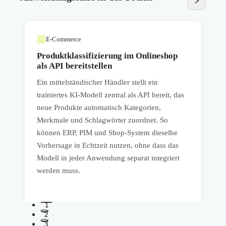
E-Commerce
Produktklassifizierung im Onlineshop
als API bereitstellen
Ein mittelständischer Händler stellt ein
s
trainiertes KI-Modell zentral als API bereit, das
b
neue Produkte automatisch Kategorien,
u
h
Merkmale und Schlagwörter zuordnet. So
T
können ERP, PIM und Shop-System dieselbe
u
Vorhersage in Echtzeit nutzen, ohne dass das
A
Modell in jeder Anwendung separat integriert
i
werden muss.
1
2
3