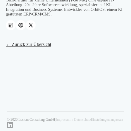
Tech-Partner für kleine Unternehmen (1-30 MA) ohne eigene IT-
Abteilung. 20+ Jahre Softwareentwicklung, spezialisiert auf KI-
Integration und Business-Systeme. Entwickler von OrbitOS, einem KI-
gestützten ERP/CRM/CMS.
← Zurück zur Übersicht
© 2026 Loskan Consulting GmbH
|
Impressum / Datenschutz
Einstellungen anpassen