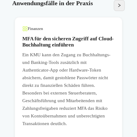
Anwendungsfälle in der Praxis
Finanzen
n
MFA für den sicheren Zugriff auf Cloud-
Buchhaltung einführen
Ein KMU kann den Zugang zu Buchhaltungs-
W
und Banking-Tools zusätzlich mit
H
Authenticator-App oder Hardware-Token
P
absichern, damit gestohlene Passwörter nicht
z
direkt zu finanziellen Schäden führen.
k
Besonders bei externen Steuerberatern,
v
Geschäftsführung und Mitarbeitenden mit
a
Zahlungsfreigaben reduziert MFA das Risiko
von Kontoübernahmen und unberechtigten
Transaktionen deutlich.