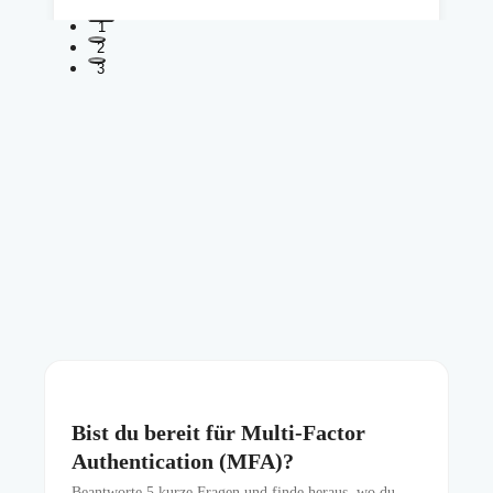
1
2
3
Bist du bereit für Multi-Factor
Authentication (MFA)?
Beantworte
5
kurze Fragen und finde heraus, wo du