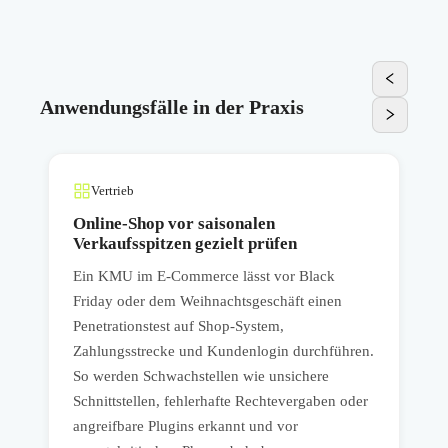
Anwendungsfälle in der Praxis
Vertrieb
Online-Shop vor saisonalen
Verkaufsspitzen gezielt prüfen
Ein KMU im E-Commerce lässt vor Black
E
Friday oder dem Weihnachtsgeschäft einen
Penetrationstest auf Shop-System,
e
Zahlungsstrecke und Kundenlogin durchführen.
p
h
So werden Schwachstellen wie unsichere
b
Schnittstellen, fehlerhafte Rechtevergaben oder
A
angreifbare Plugins erkannt und vor
S