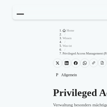
Home
/
Wissen
/
Was-ist
/
Privileged Access Management (
P
Allgemein
Privileged 
Verwaltung besonders mächtige