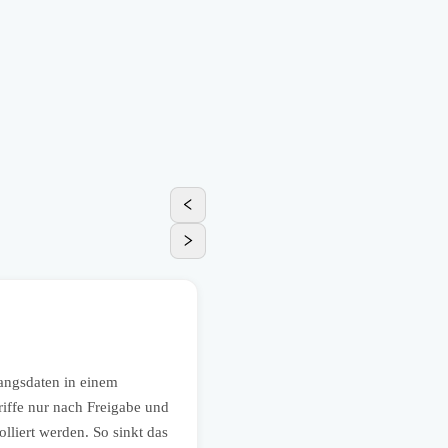
Produktion
Externe Wartungszugriffe au
angsdaten in einem
Ein produzierendes Unternehmen 
griffe nur nach Freigabe und
Wartungsserver nur über PAM-gest
liert werden. So sinkt das
Abschluss der Wartung automatis