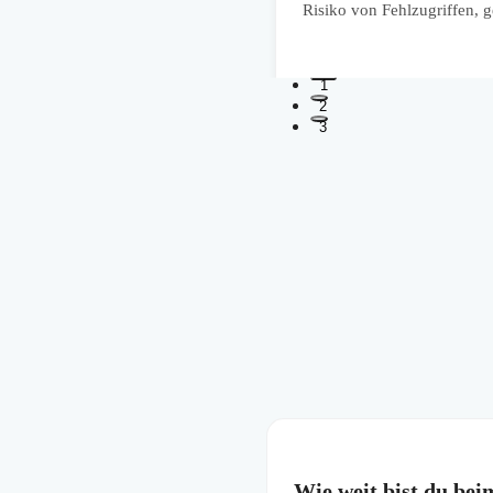
Risiko von Fehlzugriffen, g
1
2
3
Wie weit bist du be