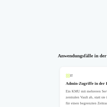
Anwendungsfälle in der
IT
Admin-Zugriffe in der 
rn und Systembetreuern auf CRM-,
Ein KMU mit mehreren Serv
 oder Systemeinstellungen
zentralen Vault ab, statt si
hilft bei
für einen begrenzten Zeitr