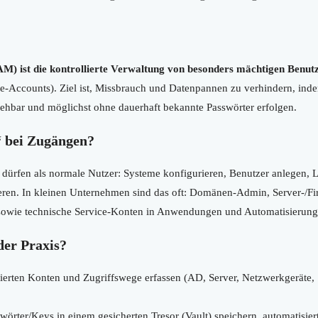
M) ist die kontrollierte Verwaltung von besonders mächtigen Benut
ce-Accounts). Ziel ist, Missbrauch und Datenpannen zu verhindern, indem
ziehbar und möglichst ohne dauerhaft bekannte Passwörter erfolgen.
“ bei Zugängen?
r dürfen als normale Nutzer: Systeme konfigurieren, Benutzer anlegen,
ieren. In kleinen Unternehmen sind das oft: Domänen-Admin, Server-/F
sowie technische Service-Konten in Anwendungen und Automatisierung
der Praxis?
gierten Konten und Zugriffswege erfassen (AD, Server, Netzwerkgeräte,
rter/Keys in einem gesicherten Tresor (Vault) speichern, automatisiert