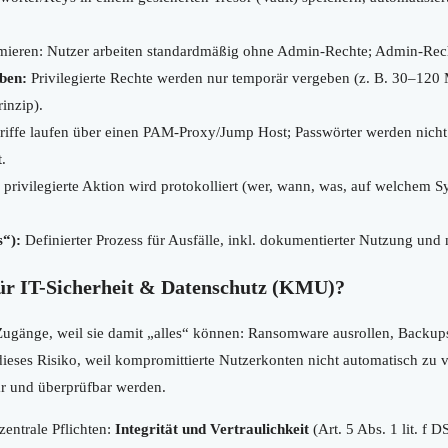
ieren: Nutzer arbeiten standardmäßig ohne Admin-Rechte; Admin-Rech
ben:
Privilegierte Rechte werden nur temporär vergeben (z. B. 30–120 
inzip).
ffe laufen über einen PAM-Proxy/Jump Host; Passwörter werden nicht 
.
privilegierte Aktion wird protokolliert (wer, wann, was, auf welchem Sy
s“):
Definierter Prozess für Ausfälle, inkl. dokumentierter Nutzung und 
ür IT-Sicherheit & Datenschutz (KMU)?
Zugänge, weil sie damit „alles“ können: Ransomware ausrollen, Backups 
eses Risiko, weil kompromittierte Nutzerkonten nicht automatisch zu v
bar und überprüfbar werden.
entrale Pflichten:
Integrität und Vertraulichkeit
(Art. 5 Abs. 1 lit. f