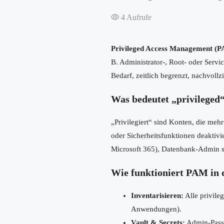
4
Aufrufe
Privileged Access Management (PA
B. Administrator-, Root- oder Servi
Bedarf, zeitlich begrenzt, nachvoll
Was bedeutet „privileged
„Privilegiert“ sind Konten, die meh
oder Sicherheitsfunktionen deaktiv
Microsoft 365), Datenbank-Admin 
Wie funktioniert PAM in 
Inventarisieren:
Alle privile
Anwendungen).
Vault & Secrets:
Admin-Passwö