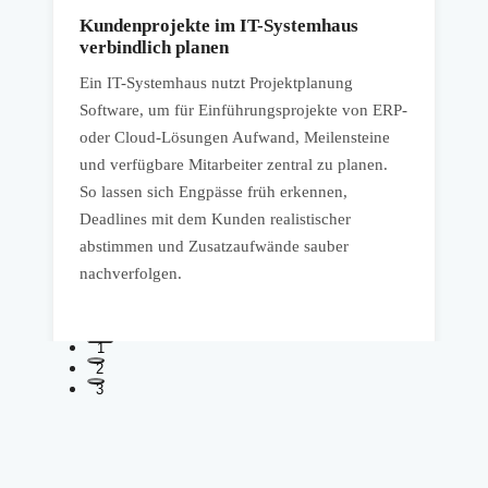
Kundenprojekte im IT-Systemhaus
verbindlich planen
Ein IT-Systemhaus nutzt Projektplanung
E
Software, um für Einführungsprojekte von ERP-
P
oder Cloud-Lösungen Aufwand, Meilensteine
S
.
und verfügbare Mitarbeiter zentral zu planen.
B
So lassen sich Engpässe früh erkennen,
D
Deadlines mit dem Kunden realistischer
A
abstimmen und Zusatzaufwände sauber
V
nachverfolgen.
r
1
2
3