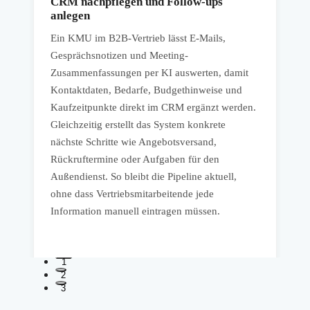
CRM nachpflegen und Follow-ups
anlegen
E
Ein KMU im B2B-Vertrieb lässt E-Mails,
e
Gesprächsnotizen und Meeting-
a
Zusammenfassungen per KI auswerten, damit
,
C
Kontaktdaten, Bedarfe, Budgethinweise und
F
Kaufzeitpunkte direkt im CRM ergänzt werden.
M
Gleichzeitig erstellt das System konkrete
w
nächste Schritte wie Angebotsversand,
E
Rückruftermine oder Aufgaben für den
v
Außendienst. So bleibt die Pipeline aktuell,
n
S
ohne dass Vertriebsmitarbeitende jede
b
Information manuell eintragen müssen.
1
2
3