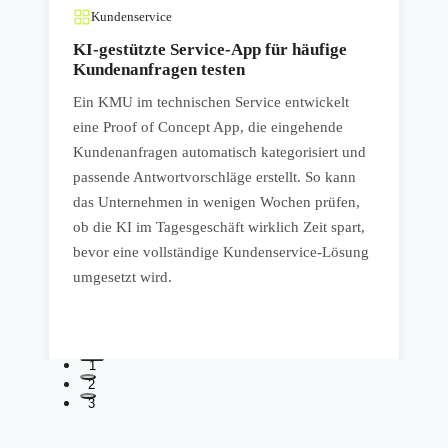
Kundenservice
KI-gestützte Service-App für häufige
Kundenanfragen testen
Ein KMU im technischen Service entwickelt
E
eine Proof of Concept App, die eingehende
P
Kundenanfragen automatisch kategorisiert und
K
passende Antwortvorschläge erstellt. So kann
e
das Unternehmen in wenigen Wochen prüfen,
D
ob die KI im Tagesgeschäft wirklich Zeit spart,
d
bevor eine vollständige Kundenservice-Lösung
umgesetzt wird.
k
1
2
3