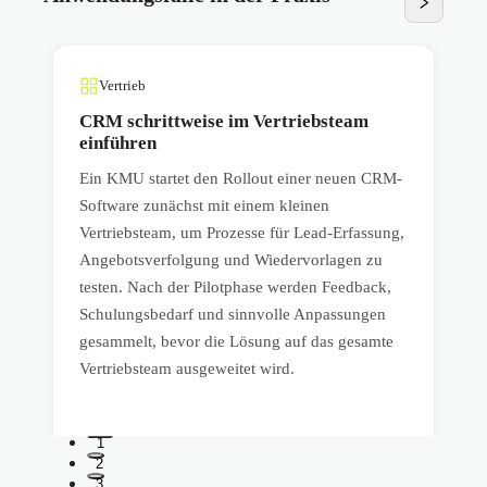
Vertrieb
CRM schrittweise im Vertriebsteam
einführen
Ein KMU startet den Rollout einer neuen CRM-
E
Software zunächst mit einem kleinen
p
Vertriebsteam, um Prozesse für Lead-Erfassung,
d
Angebotsverfolgung und Wiedervorlagen zu
e
testen. Nach der Pilotphase werden Feedback,
s
e
Schulungsbedarf und sinnvolle Anpassungen
M
gesammelt, bevor die Lösung auf das gesamte
L
Vertriebsteam ausgeweitet wird.
S
1
2
3