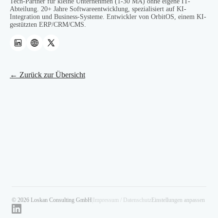
Tech-Partner für kleine Unternehmen (1-30 MA) ohne eigene IT-
Abteilung. 20+ Jahre Softwareentwicklung, spezialisiert auf KI-
Integration und Business-Systeme. Entwickler von OrbitOS, einem KI-
gestützten ERP/CRM/CMS.
← Zurück zur Übersicht
© 2026 Loskan Consulting GmbH
|
Impressum / Datenschutz
Einstellungen anpassen