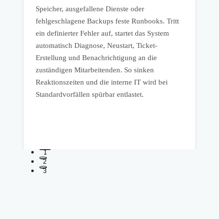
Speicher, ausgefallene Dienste oder
B
fehlgeschlagene Backups feste Runbooks. Tritt
P
ein definierter Fehler auf, startet das System
D
automatisch Diagnose, Neustart, Ticket-
i
Erstellung und Benachrichtigung an die
B
zuständigen Mitarbeitenden. So sinken
w
Reaktionszeiten und die interne IT wird bei
u
Standardvorfällen spürbar entlastet.
r
1
2
3